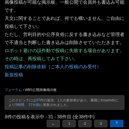
画像投稿が可能な掲示板、一般公開で会員外も書込み可能
です。
天文に関することであれば、何でも構いません。ご自由に
投稿して下さい。
ただし、営利目的や公序良俗に反する書き込みなど管理者
で不適当と判断した書き込みは削除させていただきます。
ロボット避けの誤作動で投稿に失敗する場合があります。
その時は、再投稿してみて下さい。
投稿記事の削除依頼（ご本人の投稿のみ受付）
新規投稿
フォーラム
›
WBS公開画像掲示板
このトピックには37件の返信、1人の参加者があり、最後に
tnsyehdn
に
より
5時間、 27分前
に更新されました。
8件の投稿を表示中 - 31 - 38件目 (全38件中)
4
←
1
2
3