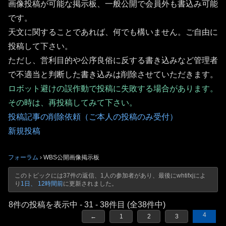
画像投稿が可能な掲示板、一般公開で会員外も書込み可能
です。
天文に関することであれば、何でも構いません。ご自由に
投稿して下さい。
ただし、営利目的や公序良俗に反する書き込みなど管理者
で不適当と判断した書き込みは削除させていただきます。
ロボット避けの誤作動で投稿に失敗する場合があります。
その時は、再投稿してみて下さい。
投稿記事の削除依頼（ご本人の投稿のみ受付）
新規投稿
フォーラム
›
WBS公開画像掲示板
このトピックには37件の返信、1人の参加者があり、最後に
whtifxj
によ
り
1日、 12時間前
に更新されました。
8件の投稿を表示中 - 31 - 38件目 (全38件中)
4
←
1
2
3