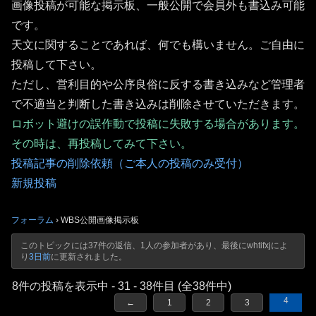
画像投稿が可能な掲示板、一般公開で会員外も書込み可能
です。
天文に関することであれば、何でも構いません。ご自由に
投稿して下さい。
ただし、営利目的や公序良俗に反する書き込みなど管理者
で不適当と判断した書き込みは削除させていただきます。
ロボット避けの誤作動で投稿に失敗する場合があります。
その時は、再投稿してみて下さい。
投稿記事の削除依頼（ご本人の投稿のみ受付）
新規投稿
フォーラム
›
WBS公開画像掲示板
このトピックには37件の返信、1人の参加者があり、最後に
whtifxj
によ
り
3日前
に更新されました。
8件の投稿を表示中 - 31 - 38件目 (全38件中)
4
←
1
2
3