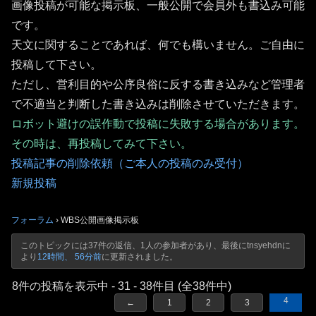
画像投稿が可能な掲示板、一般公開で会員外も書込み可能
です。
天文に関することであれば、何でも構いません。ご自由に
投稿して下さい。
ただし、営利目的や公序良俗に反する書き込みなど管理者
で不適当と判断した書き込みは削除させていただきます。
ロボット避けの誤作動で投稿に失敗する場合があります。
その時は、再投稿してみて下さい。
投稿記事の削除依頼（ご本人の投稿のみ受付）
新規投稿
フォーラム
›
WBS公開画像掲示板
このトピックには37件の返信、1人の参加者があり、最後に
tnsyehdn
に
より
12時間、 56分前
に更新されました。
8件の投稿を表示中 - 31 - 38件目 (全38件中)
4
←
1
2
3