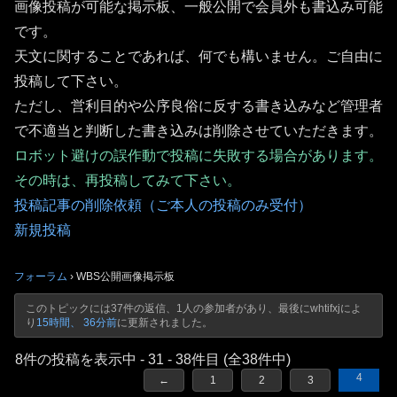
画像投稿が可能な掲示板、一般公開で会員外も書込み可能
です。
天文に関することであれば、何でも構いません。ご自由に
投稿して下さい。
ただし、営利目的や公序良俗に反する書き込みなど管理者
で不適当と判断した書き込みは削除させていただきます。
ロボット避けの誤作動で投稿に失敗する場合があります。
その時は、再投稿してみて下さい。
投稿記事の削除依頼（ご本人の投稿のみ受付）
新規投稿
フォーラム
›
WBS公開画像掲示板
このトピックには37件の返信、1人の参加者があり、最後に
whtifxj
によ
り
15時間、 36分前
に更新されました。
8件の投稿を表示中 - 31 - 38件目 (全38件中)
4
←
1
2
3