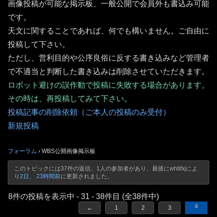
画像投稿が可能な掲示板、一般公開で会員外も書込み可能
です。
天文に関することであれば、何でも構いません。ご自由に
投稿して下さい。
ただし、営利目的や公序良俗に反する書き込みなど管理者
で不適当と判断した書き込みは削除させていただきます。
ロボット避けの誤作動で投稿に失敗する場合があります。
その時は、再投稿してみて下さい。
投稿記事の削除依頼（ご本人の投稿のみ受付）
新規投稿
フォーラム
›
WBS公開画像掲示板
このトピックには37件の返信、1人の参加者があり、最後に
whtifxj
によ
り
2日、 23時間前
に更新されました。
8件の投稿を表示中 - 31 - 38件目 (全38件中)
4
←
1
2
3