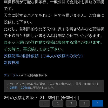
画像投稿が可能な掲示板、一般公開で会員外も書込み可能
です。
天文に関することであれば、何でも構いません。ご自由に
投稿して下さい。
ただし、営利目的や公序良俗に反する書き込みなど管理者
で不適当と判断した書き込みは削除させていただきます。
ロボット避けの誤作動で投稿に失敗する場合があります。
その時は、再投稿してみて下さい。
投稿記事の削除依頼（ご本人の投稿のみ受付）
新規投稿
フォーラム
›
WBS公開画像掲示板
このトピックには37件の返信、1人の参加者があり、最後に
lfibhdrf
によ
り
2時間、 10分前
に更新されました。
8件の投稿を表示中 - 31 - 38件目 (全38件中)
4
←
1
2
3