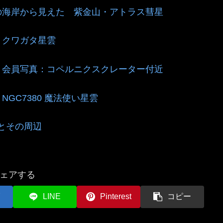
の海岸から見えた 紫金山・アトラス彗星
：クワガタ星雲
会員写真：コペルニクスクレーター付近
NGC7380 魔法使い星雲
5とその周辺
ェアする
LINE
Pinterest
コピー