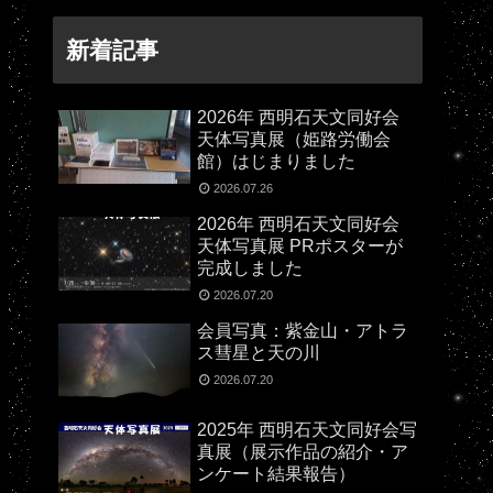
新着記事
2026年 西明石天文同好会
天体写真展（姫路労働会
館）はじまりました
2026.07.26
2026年 西明石天文同好会
天体写真展 PRポスターが
完成しました
2026.07.20
会員写真：紫金山・アトラ
ス彗星と天の川
2026.07.20
2025年 西明石天文同好会写
真展（展示作品の紹介・ア
ンケート結果報告）