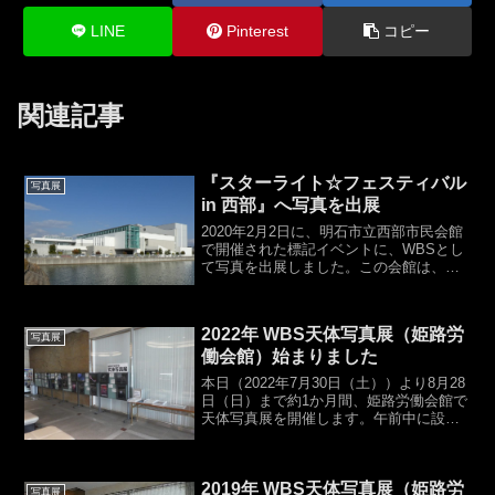
LINE
Pinterest
コピー
関連記事
『スターライト☆フェスティバル
写真展
in 西部』へ写真を出展
2020年2月2日に、明石市立西部市民会館
で開催された標記イベントに、WBSとし
て写真を出展しました。この会館は、
2019年秋の天体写真展で会場をお借りし
た場所です。ここしばらく毎年開催され
ているイベントのようで、移動式プラネ
2022年 WBS天体写真展（姫路労
タリウム、図書...
写真展
働会館）始まりました
本日（2022年7月30日（土））より8月28
日（日）まで約1か月間、姫路労働会館で
天体写真展を開催します。午前中に設営
を終えました。4月に明石市立西部市民会
館で行った展示と同じ内容で、全部で22
作品です。。会場は駐車場無料、入場無
2019年 WBS天体写真展（姫路労
料です。...
写真展