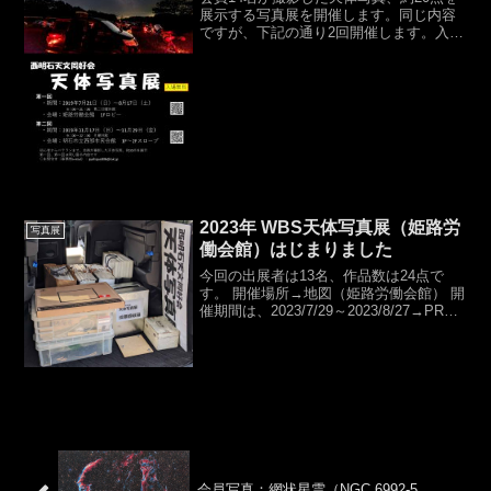
展示する写真展を開催します。同じ内容
ですが、下記の通り2回開催します。入場
無料ですので、お近くの方、ご興味ある
方は是非お立ち寄り下さい。【第１
回】 ・期間：2019年7月21日（日）～8
月17日（土）...
2023年 WBS天体写真展（姫路労
写真展
働会館）はじまりました
今回の出展者は13名、作品数は24点で
す。 開催場所→地図（姫路労働会館） 開
催期間は、2023/7/29～2023/8/27→PRポ
スター 作品名写真のジャンル1皆既月食
2022年11月8日月食2のり田に沈むだるま
太陽太陽（固定）3皆既月...
会員写真：網状星雲（NGC 6992-5,