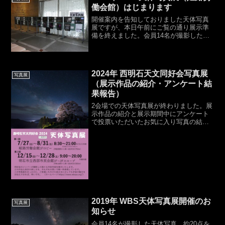
働会館）はじまります
開催案内を告知しておりました天体写真
展ですが、本日午前にご覧の通り展示準
備を終えました。会員14名が撮影した写
真23点が展示されております。展示作品
は以下の通りです。是非、ご観覧下さ
い。・開催期間：本日より2019年8月17
日（土）まで・開...
2024年 西明石天文同好会写真展
写真展
（展示作品の紹介・アンケート結
果報告）
2会場での天体写真展が終わりました。展
示作品の紹介と展示期間中にアンケート
で投票いただいたお気に入り写真の結果
をご紹介します。（各作品の著作権は各
作者にあります。無断転載を禁じま
す。）開催期間と会場～第１回～・期
間：2024年7月27日(土...
2019年 WBS天体写真展開催のお
写真展
知らせ
会員14名が撮影した天体写真、約20点を