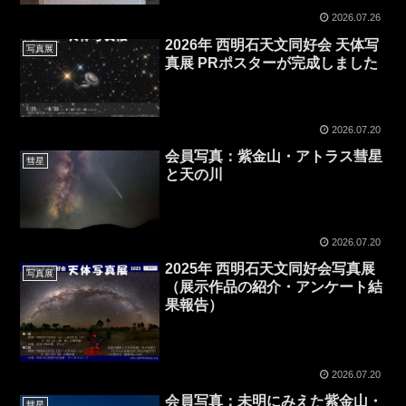
2026.07.26
2026年 西明石天文同好会 天体写
写真展
真展 PRポスターが完成しました
2026.07.20
会員写真：紫金山・アトラス彗星
彗星
と天の川
2026.07.20
2025年 西明石天文同好会写真展
写真展
（展示作品の紹介・アンケート結
果報告）
2026.07.20
会員写真：未明にみえた紫金山・
彗星