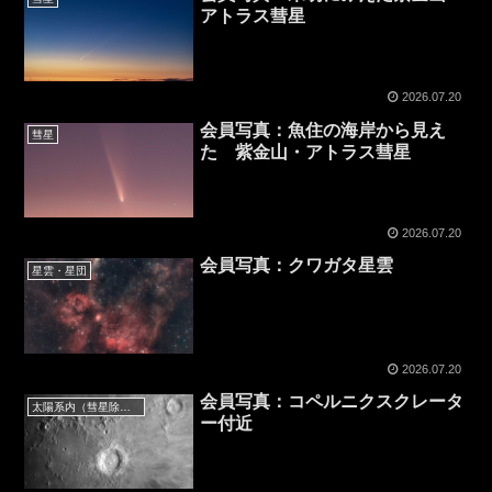
アトラス彗星
2026.07.20
会員写真：魚住の海岸から見え
彗星
た 紫金山・アトラス彗星
2026.07.20
会員写真：クワガタ星雲
星雲・星団
2026.07.20
会員写真：コペルニクスクレータ
太陽系内（彗星除く）
ー付近