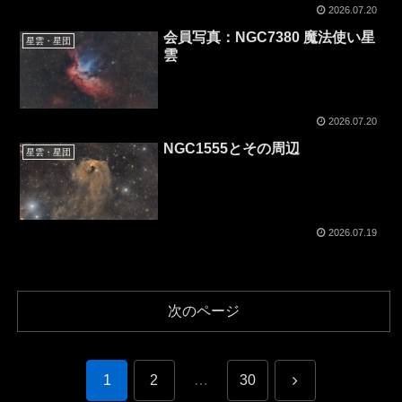
2026.07.20
会員写真：NGC7380 魔法使い星
星雲・星団
雲
2026.07.20
NGC1555とその周辺
星雲・星団
2026.07.19
次のページ
1
2
…
30
次