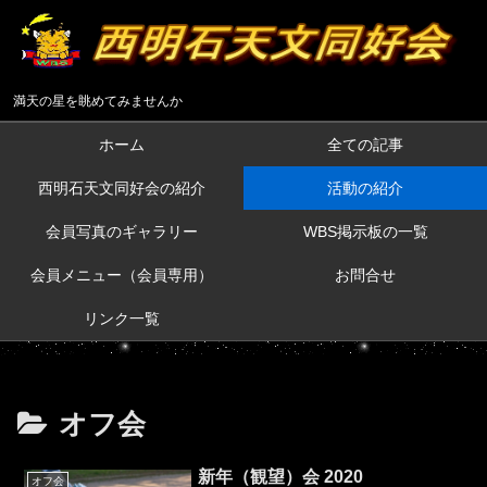
満天の星を眺めてみませんか
ホーム
全ての記事
西明石天文同好会の紹介
活動の紹介
会員写真のギャラリー
WBS掲示板の一覧
会員メニュー（会員専用）
お問合せ
リンク一覧
オフ会
新年（観望）会 2020
オフ会