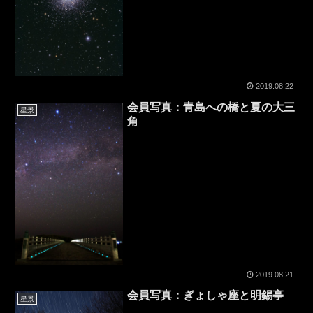
2019.08.22
会員写真：青島への橋と夏の大三
星景
角
2019.08.21
会員写真：ぎょしゃ座と明錫亭
星景