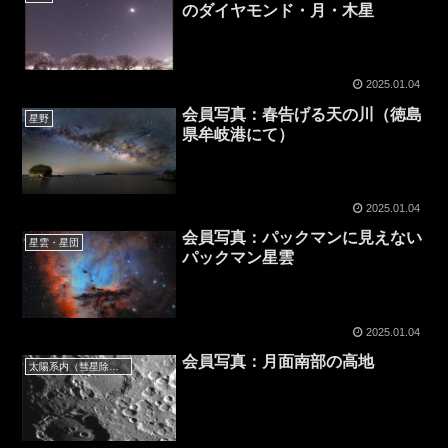
のダイヤモンド・月・木星
2025.01.04
会員写真：春告げる天の川（徳島
星野
県牟岐港にて）
2025.01.04
会員写真：パックマンに見えない
星雲・星団
パックマン星雲
2025.01.04
会員写真：月面南部の高地
太陽系内（彗星除く）