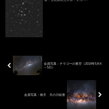
シ,ε-180ED（D180,f500mm,F2.8）カメ
ラ：Canon,EOS 6D（HKC）露光時間：
バーダーUV-IRc...
会員写真：チラゴーの夜空（2019年5月4
～5日）
会員写真：南天 天の川絵巻