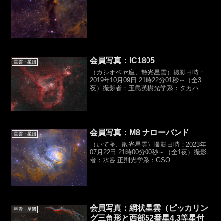
会員写真：IC1805
星雲・星団
（カシオペヤ座、散光星雲）撮影日時：
2019年10月09日 21時22分01秒～（全3
夜）撮影者：玉島英樹光学系：タカハ
シ,ε-180ED（D180,f500mm,F2.8）カメ
ラ：Canon,EOS 6D（HKC）露光時間：
バーダーHα,...
会員写真：M8 ナローバンド
星雲・星団
（いて座、散光星雲）撮影日時：2023年
07月22日 21時00分00秒～（全1夜）撮影
者：水谷 正則光学系：GSO
RC（D200,f1600mm,F8）カメラ：
Moravian,G2露光時間：ASTRONOMIK
Hα,900sec×4...
会員写真：網状星雲（ピッカリン
星雲・星団
グ三角形と西部52番星4.3等星付