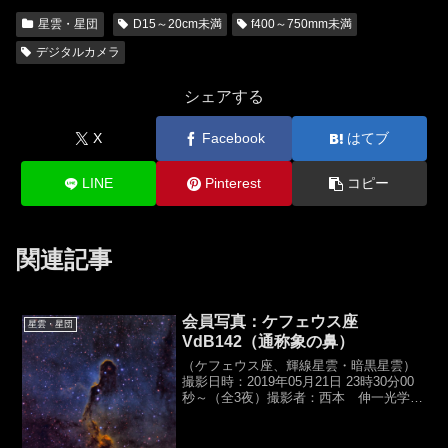
星雲・星団
D15～20cm未満
f400～750mm未満
デジタルカメラ
シェアする
X
Facebook
はてブ
LINE
Pinterest
コピー
関連記事
会員写真：ケフェウス座
星雲・星団
VdB142（通称象の鼻）
（ケフェウス座、輝線星雲・暗黒星雲）
撮影日時：2019年05月21日 23時30分00
秒～（全3夜）撮影者：西本 伸一光学
系：タカハシ,BRC-
250M（D250,f1268mm,F5.0）カメラ：
QHY16200A (-20℃）露光時間：...