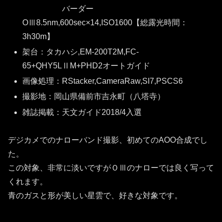
バーダー
OⅢ8.5nm,600sec×14,ISO1600【総露光時間：
3h30m】
架台：タカハシ,EM-200T2M,FC-
65+QHY5LⅡM+PHD2オートガイド
画像処理：RStacker,CameraRaw,SI7,PSCS6
撮影地：岡山県備前市吉永町（八塔寺）
雑誌掲載：天文ガイド2018/4入選
デジカメでのナローバンド撮影、初めてのAOO合成でし
た。
この対象、非常に淡いですがＯⅢのナローでは良く写って
くれます。
青のガスと形が美しい星雲で、好きな対象です。