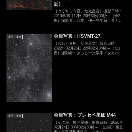
近）
（はくちょう座、散光星雲）撮影日時：
2019年06月12日 23時30分00秒～（全2
夜）撮影者：西本 伸一光学系：タカハ
シ BRC-250M（D250,f1268mm,F5.0）
カメラ：QHY16200A (冷却CCD）露光
時間：Hα,6...
会員写真：HSVMT-27
星雲・星団
（おおぐま座、反射星雲）撮影日時：
2022年02月25日 22時02分34秒～（全1
夜）撮影者：きっしー光学系：タカハシ
ε130D βSGR（D130,f430mm,F3.3）カメ
ラ：ZWO ASI6200MM露光時間：
Astrodon L...
会員写真：プレセペ星団 M44
星雲・星団
（かに座、散開星団）撮影日時：2020年
02月24日 00時02分30秒～（全1夜）撮影
者：玉島英樹光学系：タカハ