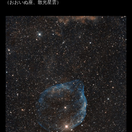
（おおいぬ座、散光星雲）