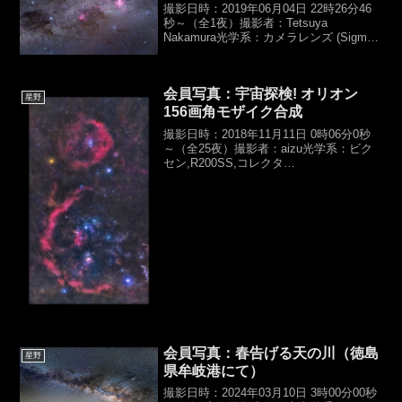
撮影日時：2019年06月04日 22時26分46
秒～（全1夜）撮影者：Tetsuya
Nakamura光学系：カメラレンズ (Sigma
85mm 1.4 DG HSM Art)（f85mm,F3.2）
カメラ：デジタルカメラ（Centra...
会員写真：宇宙探検! オリオン
星野
156画角モザイク合成
撮影日時：2018年11月11日 0時06分0秒
～（全25夜）撮影者：aizu光学系：ビク
セン,R200SS,コレクタ
PH（D200,f760mm,F3.8）カメラ：
Canon,EOS6D（HKIR）露光時間：
240sec×8他,ISO20...
会員写真：春告げる天の川（徳島
星野
県牟岐港にて）
撮影日時：2024年03月10日 3時00分00秒