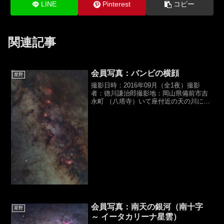
LINE
Pinterest
コピー
関連記事
会員写真：バンビの横顔
星野
撮影日時：2016年09月（全1夜）撮影
者：德川謙治郎撮影地：岡山県備前市吉
永町 （八塔寺）いて座付近の天の川にあ
る星の密集地帯です。左上を向く小鹿の
横顔に見えませんか？この作品は2016年
に撮影した後、新しい手法を知る度に何
度も画像処理の...
会員写真：南天の銀河（南十字
星野
～ イータカリーナ星雲）