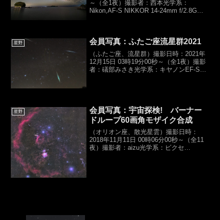
～（全1夜）撮影者：西本光学系：
Nikon,AF-S NIKKOR 14-24mm f/2.8G
ED（f14mm,F2.8）カメラ：
NIKON,Z8（無改造機）露光時間：
15sec×50（...
会員写真：ふたご座流星群2021
星野
（ふたご座、流星群）撮影日時：2021年
12月15日 03時19分00秒～（全1夜）撮影
者：礒部みさき光学系：キヤノンEF-S10-
22mm（f10mm,F3.5）カメラ：キヤノン
EOS60D露光時間：23sec×13,
ISO3200【総...
会員写真：宇宙探検! バーナー
星野
ドループ60画角モザイク合成
（オリオン座、散光星雲）撮影日時：
2018年11月11日 00時06分00秒～（全11
夜）撮影者：aizu光学系：ビクセ
ン,R200SS,コレクター
PH（D200,f760mm,F3.8）カメラ：
Canon,Eos 6D（HKIR）露光時間...