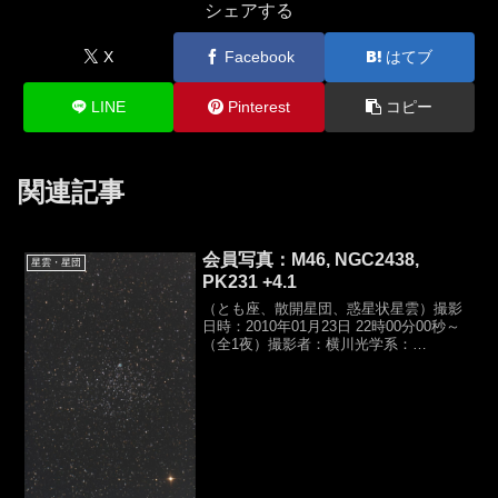
シェアする
X
Facebook
はてブ
LINE
Pinterest
コピー
関連記事
会員写真：M46, NGC2438,
星雲・星団
PK231 +4.1
（とも座、散開星団、惑星状星雲）撮影
日時：2010年01月23日 22時00分00秒～
（全1夜）撮影者：横川光学系：
SE200N（コマコレクタ２）
（D200,f1000mm,F5）カメラ：Canon
KISS DX（SEO-SP3）露光時間...