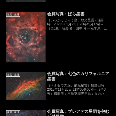
会員写真：ばら星雲
星雲・星団
（いっかくじゅう座、散光星雲）撮影日
時：2022年02月22日 22時45分17秒～
（全1夜）撮影者：田中 孝一光学系：笠
井トレーディン
グ,GS200RC（D200,f1624mm,F8）カメ
ラ：Canon,EOS6D（HKIR）露光時
間：...
会員写真：七色のカリフォルニア
星雲・星団
星雲
（ペルセウス座、散光星雲）撮影日時：
2019年11月20日 21時08分05秒～（全3
夜）撮影者：玉島英樹光学系：タカハ
シ,ε-180ED（D180,f500mm,F2.8）カメ
ラ：Canon,EOS 6D（HKC）露光時間：
バーダーHα,...
会員写真：プレアデス星団を包む
星雲・星団