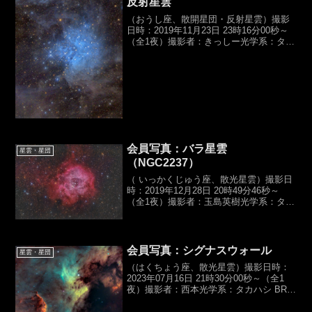
反射星雲
（おうし座、散開星団・反射星雲）撮影
日時：2019年11月23日 23時16分00秒～
（全1夜）撮影者：きっしー光学系：タカ
ハシ,ε130D βSGR（D130,f430mm,F3.3）
カメラ：FLI,ML16200露光時間：
Astrodo...
会員写真：バラ星雲
星雲・星団
（NGC2237）
（ いっかくじゅう座、散光星雲）撮影日
時：2019年12月28日 20時49分46秒～
（全1夜）撮影者：玉島英樹光学系：タカ
ハシ,ε-180ED（D180,f500mm,F2.8）カメ
ラ：Canon,EOS 6D（HKC）露光時間：
バーダー...
会員写真：シグナスウォール
星雲・星団
（はくちょう座、散光星雲）撮影日時：
2023年07月16日 21時30分00秒～（全1
夜）撮影者：西本光学系：タカハシ BRC-
250M（準リッチークレチアン）
（D250,f1268mm,F5.0）カメラ：