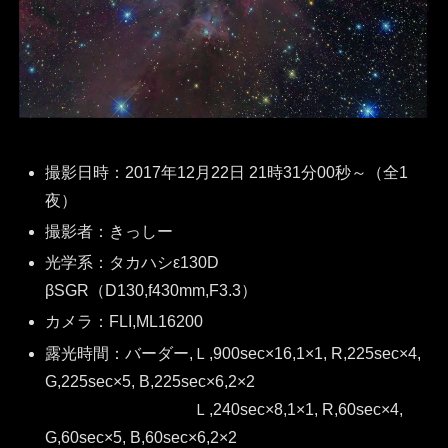
撮影日時：2017年12月22日 21時31分00秒～（全1
夜）
撮影者：きっしー
光学系：タカハシε130D
βSGR（D130,f430mm,F3.3）
カメラ：FLI,ML16200
露光時間：バーダー,Ｌ,900sec×16,1×1, R,225sec×4,
G,225sec×5, B,225sec×6,2×2
Ｌ,240sec×8,1×1, R,60sec×4,
G,60sec×5, B,60sec×6,2×2