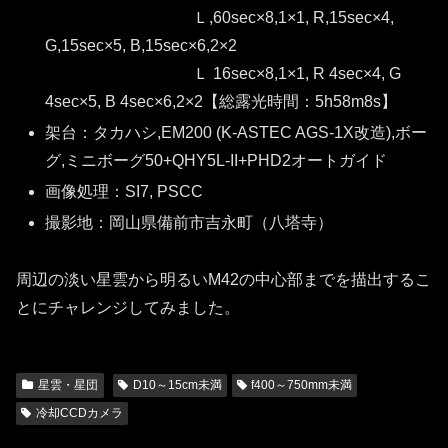
Ｌ,60sec×8,1×1, R,15sec×4,
G,15sec×5, B,15sec×6,2×2
Ｌ 16sec×8,1×1, R 4sec×4, G
4sec×5, B 4sec×6,2×2【総露光時間：5h58m8s】
架台：タカハシ,EM200 (K-ASTEC AGS-1X改造),ボー
グ,ミニボーグ50+QHY5L-II+PHD2オートガイド
画像処理：SI7, PSCC
撮影地：岡山県備前市吉永町（八塔寺）
周辺の淡い星雲から明るいM42の中心部までを描出するこ
とにチャレンジしてみました。
星雲・星団
D10～15cm未満
f400～750mm未満
冷却CCDカメラ