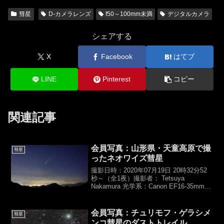
彗星
D-カメラレンズ
f50～100mm未満
デジタルカメラ
シェアする
X
Facebook
はてブ
LINE
Pinterest
コピー
関連記事
会員写真：山形県・天童高原で撮
彗星
ったネオワイズ彗星
撮影日時：2020年07月19日 20時32分52
秒～（全1夜）撮影者： Tetsuya
Nakamura 光学系：Canon EF16-35mm
F2.8L III USM（f35mm,F2.8）カメラ：
Canon EOS Mark IV...
会員写真：チュリモフ・ゲラシメ
彗星
ンコ彗星のダストトレイル