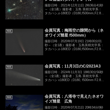
撮影日時：2021年12月11日 2時36分41秒
～（全1夜）撮影者：玉島 英樹光学系：
タカハシ,ε-180ED（D180,f500mm,F2.8）
カメラ：Canon,EOS6D,HKC露光時間：
バーダーUV/IR-cut,120sec×6...
会員写真：梅雨空の隙間から（ネ
彗星
オワイズ彗星 f500mm）
撮影日時：2020年07月19日 21時00分01
秒～（全1夜）撮影者：玉島英樹光学系：
タカハシ,ε-180ED（D180,f500mm,F2.8カ
メラ：Canon,EOS 6D（HKC）露光時
間：バーダーUVUV/IR-cut,4sec×...
会員写真：11月3日のC/2023A3
彗星
撮影日時：2024年11月3日 18時30分56秒
～（全1夜）撮影者：玉島 英樹光学系：
タカハシ ε180ED（D180, f500mm F2.8）
カメラ：Canon EOS6D（HKC）露光時
間：バーダーUV/IR-cut, 5ec × ...
会員写真：八塔寺で見えたネオワ
彗星
イズ彗星 広角
撮影日時：2020年07月21日 20時34分0秒