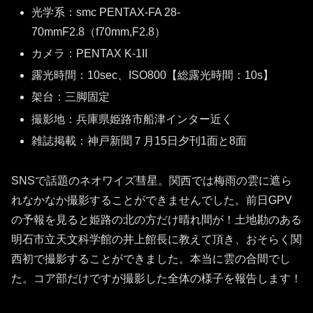
光学系：smc PENTAX-FA 28-
70mmF2.8（f70mm,F2.8）
カメラ：PENTAX K-1II
露光時間：10sec、ISO800【総露光時間：10s】
架台：三脚固定
撮影地：兵庫県姫路市船津インター近く
雑誌掲載：神戸新聞７月15日夕刊1面と8面
SNSで話題のネオワイズ彗星。関西では梅雨の雲に遮ら
れなかなか撮影することができませんでした。前日GPV
の予報を見ると姫路の北の方だけ晴れ間が！土地勘のある
明石市立天文科学館の井上館長に教えて頂き、おそらく関
西初で撮影することができました。本当に雲の合間でし
た。コア部だけですが撮影した全体の様子を報告します！