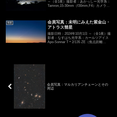
～（全1夜）撮影者：あかっしー光学系：
Tamron,15-30mm（f30mm,F4）カメラ：
Nikon,D800露光時間：
10sec×1,ISO3200【総露光時間：10S】
架台：カメラ三...
会員写真：未明にみえた紫金山・
彗星
アトラス彗星
撮影日時：2024年10月1日 ～（全1夜）撮
影者：なすはち光学系：カールツアイス
Apo-Sonnar T＊2/135 ZE（焦点距離
135mm、F2.8）カメラ：Canon
EOS6D（Central DS ASTRO 6D）、
ISO1...
会員写真：マルカリアンチェーンとその
周辺