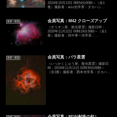
2024年10月13日 0時54分00秒～（全1
夜）撮影者：aizu光学系：タカハシ
ε-180ED ニュートン反射
（D180,f500mm,F2.8）カメラ：ZWO
ASI533MC-Pro露光時間：カラ...
会員写真：M42 クローズアップ
星雲・星団
（オリオン座、散光星雲）撮影日時：
2020年11月22日 00時19分38秒～（全1
夜）撮影者：田中孝一光学系：
GS150CC（D150,f1460mm,F10）カメ
ラ：Canon X9i光時間：IDAS HEUIB-
Ⅱ,300sec×10...
会員写真：バラ星雲
星雲・星団
（いっかくじゅう座、散光星雲）撮影日
時：2019年11月11日 02時30分00秒～
（全2夜）撮影者：西本光学系：タカハ
シ,FSQ106ED（D106,f530mm,F5.0）カ
メラ：QHYCCD,QHY16200A (冷
却-25℃）露光時...
会員写真：M16(創造の柱）