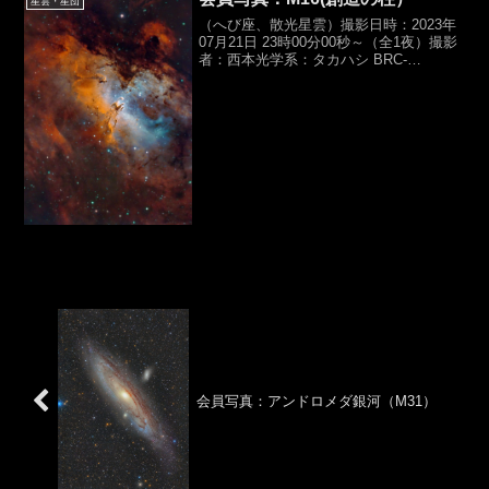
星雲・星団
（へび座、散光星雲）撮影日時：2023年
07月21日 23時00分00秒～（全1夜）撮影
者：西本光学系：タカハシ BRC-
250M（準リッチークレチアン）
（D250,f1268mm,F5.0）カメラ：
QHYCCD QHY268C露光時間：オ...
会員写真：アンドロメダ銀河（M31）