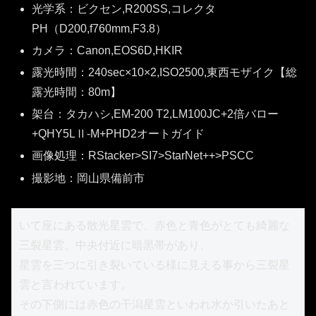
光学系：ビクセン,R200SS,コレクタ
PH（D200,f760mm,F3.8）
カメラ：Canon,EOS6D,HKIR
露光時間：240sec×10×2,ISO2500,東西モザイク【総
露光時間：80m】
架台：タカハシ,EM-200 T2,LM100JC+2倍バロー
+QHY5LⅡ-M+PHD2オートガイド
画像処理：RStacker>SI7>StarNet++>PSCC
撮影地：岡山県備前市
いて座にある散光星雲で、赤色と青色がとても綺麗な
三裂星雲。中央付近に暗黒帯があり、

星雲を三つに引き裂いている様に見える事から三裂星
雲と言われています。

その下側には赤色の干潟星雲といわれ水か引いたあと