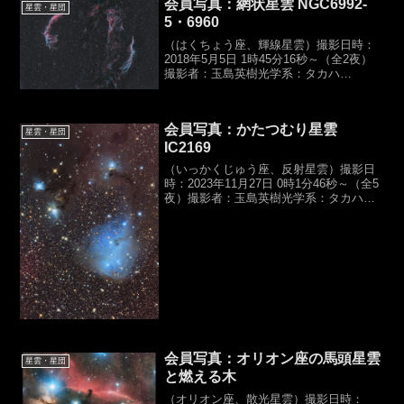
会員写真：網状星雲 NGC6992-
星雲・星団
5・6960
（はくちょう座、輝線星雲）撮影日時：
2018年5月5日 1時45分16秒～（全2夜）
撮影者：玉島英樹光学系：タカハ
シ,ε-180ED（D180,f500mm,F2.8）カメ
ラ：Canon,EOS 6D露光時間：バーダー
Hα7nm,300se...
会員写真：かたつむり星雲
星雲・星団
IC2169
（いっかくじゅう座、反射星雲）撮影日
時：2023年11月27日 0時1分46秒～（全5
夜）撮影者：玉島英樹光学系：タカハ
シ,ε-180ED+エクステンダー
（D180,f770mm,F4.3）カメラ：
Canon,EOS 6D（HKC）露光時間...
会員写真：オリオン座の馬頭星雲
星雲・星団
と燃える木
（オリオン座、散光星雲）撮影日時：