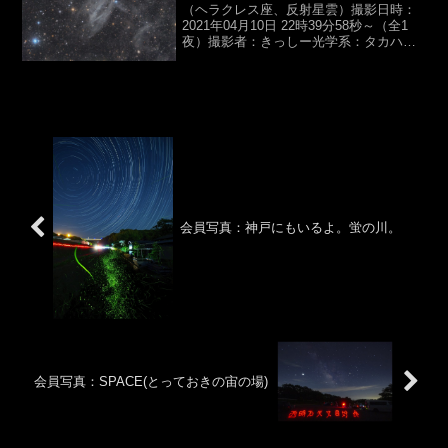
（ヘラクレス座、反射星雲）撮影日時：
2021年04月10日 22時39分58秒～（全1
夜）撮影者：きっしー光学系：タカハ
シ,ε130D βSGR（D130,f430mm,F3.3）カ
メラ：ZWO,ASI6200MM露光時間：
Astrodon...
会員写真：神戸にもいるよ。蛍の川。
会員写真：SPACE(とっておきの宙の場)