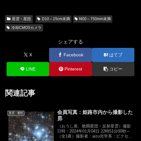
星雲・星団
D10～15cm未満
f400～750mm未満
冷却CMOSカメラ
シェアする
X
Facebook
はてブ
LINE
Pinterest
コピー
関連記事
会員写真：姫路市内から撮影した
星雲・星団
昴
（おうし座、散開星団・反射星雲）撮影
日時：2024年01月04日 22時51分00秒～
（全1夜）撮影者：aizu光学系：ビクセ