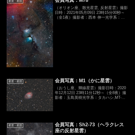
会員写真：M78
星雲・星団
（オリオン座、散光星雲, 反射星雲）撮影
日時：2021年05月09日 23時15分00秒～
（全1夜）撮影者：西本 伸一光学系：セ
レストロン,RSA11
（D279,f620mm,F2.2）カメラ：
QHYCCD QHY268C（Gain 50...
会員写真：M1（かに星雲）
星雲・星団
（おうし座、輝線星雲）撮影日時：2020
年12月12日 23時11分12秒～（全8夜）撮
影者：玉島英樹光学系：タカハシ,MT-
200（D200,f1200mm,F6）カメラ：
Canon,EOS Kiss X5,HKC露光時間：バー
ダー HE...
会員写真：Sh2-73（ヘラクレス
星雲・星団
座の反射星雲）