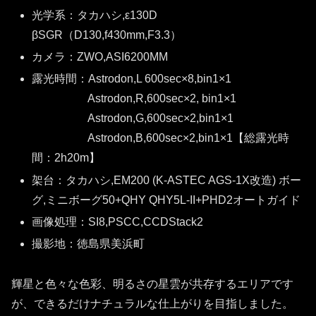
光学系：タカハシ,ε130D
βSGR（D130,f430mm,F3.3）
カメラ：ZWO,ASI6200MM
露光時間：Astrodon,L 600sec×8,bin1×1
Astrodon,R,600sec×2, bin1×1
Astrodon,G,600sec×2,bin1×1
Astrodon,B,600sec×2,bin1×1【総露光時
間：2h20m】
架台：タカハシ,EM200 (K-ASTEC AGS-1X改造) ボー
グ,ミニボーグ50+QHY QHY5L-II+PHD2オートガイド
画像処理：SI8,PSCC,CCDStack2
撮影地：徳島県美浜町
輝星と色々な色彩、明るさの星雲が共存するエリアです
が、できるだけナチュラルな仕上がりを目指しました。