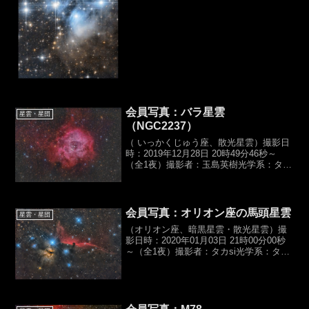
ン,ED70SS,レデューサ
320mm,F4.5（D70,f400mm,F5.7）カメ
ラ：ZWO,ASI533M...
会員写真：バラ星雲
星雲・星団
（NGC2237）
（ いっかくじゅう座、散光星雲）撮影日
時：2019年12月28日 20時49分46秒～
（全1夜）撮影者：玉島英樹光学系：タカ
ハシ,ε-180ED（D180,f500mm,F2.8）カメ
ラ：Canon,EOS 6D（HKC）露光時間：
バーダー...
会員写真：オリオン座の馬頭星雲
星雲・星団
（オリオン座、暗黒星雲・散光星雲）撮
影日時：2020年01月03日 21時00分00秒
～（全1夜）撮影者：タカsi光学系：タカ
ハシ,ε-130D（D130,f430mm,F3.3）カメ
ラ：ASI 294MC Pro露光時間：フバーダ
ー L,...