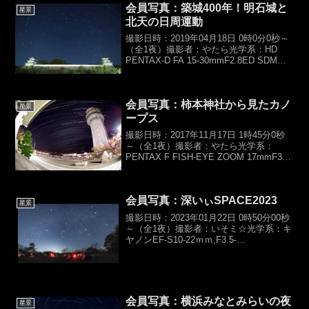
会員写真：築城400年！明石城と
星景
北天の日周運動
撮影日時：2019年04月18日 0時0分0秒～
（全1夜）撮影者：やたら光学系：HD
PENTAX-D FA 15-30mmF2.8ED SDM
WRカメラ：PENTAX K-1MarkII (無改
造)露光時間：20min程度【総露光時
間：...
会員写真：柿本神社から見たカノ
星景
ープス
撮影日時：2017年11月17日 1時45分0秒
～（全1夜）撮影者：やたら光学系：
PENTAX F FISH-EYE ZOOM 17mmF3.5
～28mmF4.5（f17mm,F3.5）カメラ：
PENTAX K-1（HKIR）露光時間：10...
会員写真：深いぃSPACE2023
星景
撮影日時：2023年01月22日 0時50分00秒
～（全1夜）撮影者：いそミ☆光学系：キ
ヤノンEF-S10-22ｍｍ,F3.5-
4.5（f11mm,F3.5）カメラ：Canon
EOS60D露光時間：Kenkoプロソフトン
(W),49sec...
会員写真：横浜みなとみらいの夜
星景