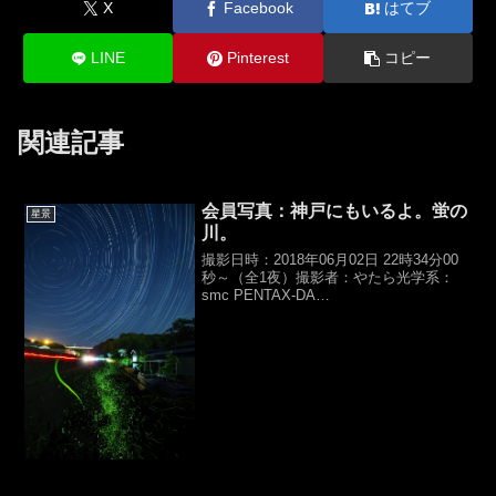
X
Facebook
はてブ
LINE
Pinterest
コピー
関連記事
会員写真：神戸にもいるよ。蛍の
星景
川。
撮影日時：2018年06月02日 22時34分00
秒～（全1夜）撮影者：やたら光学系：
smc PENTAX-DA
14mmF2.8ED（D77,f14mm,F2.8）カメ
ラ：PENTAX,K-5 II s 非改造露光時間：
10sec×710...