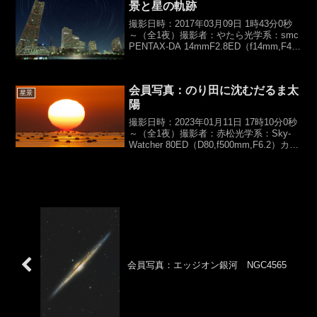
景と星の軌跡
撮影日時：2017年03月09日 1時43分0秒
～（全1夜）撮影者：やたら光学系：smc
PENTAX-DA 14mmF2.8ED（f14mm,F4）
カメラ：PENTAX K-5IIs露光時間：
4sec×1572,ISO400【総露光時間：...
会員写真：のり田に沈むだるま太
星景
陽
撮影日時：2023年01月11日 17時10分0秒
～（全1夜）撮影者：赤松光学系：Sky-
Watcher 80ED（D80,f500mm,F6.2）カメ
ラ：オリンパス E-PL5露光時間：
1/250sec【総露光時間：1/250S】架台：
ポ...
会員写真：エッジオン銀河 NGC4565