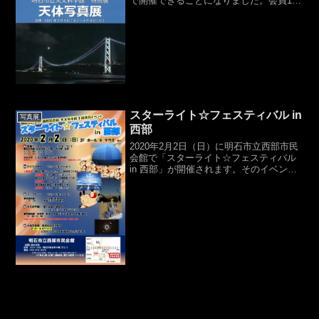
で開催できることになりました。会員15
名の作品、35点を展示しています。分野
は光文字や星景写真～月・惑星～銀河や
星雲・星団といったオールジャンルで
す。写真には作者の...
スターライト☆フェスティバル in
写真展
西部
2020年2月2日（日）に明石市立西部市民
会館で「スターライト☆フェスティバル
in 西部」が開催されます。そのイベント
に、当同好会からも天体写真を出展する
ことになりました。2019年の夏と秋に展
示した写真と概ね同じですが、ご興味あ
れば、是...