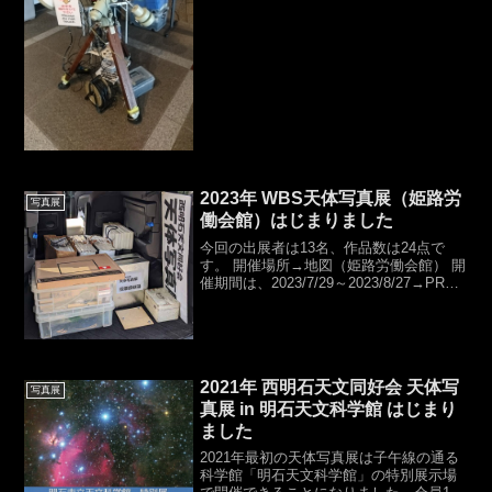
見ていただきました。次週...
2023年 WBS天体写真展（姫路労
写真展
働会館）はじまりました
今回の出展者は13名、作品数は24点で
す。 開催場所→地図（姫路労働会館） 開
催期間は、2023/7/29～2023/8/27→PRポ
スター 作品名写真のジャンル1皆既月食
2022年11月8日月食2のり田に沈むだるま
太陽太陽（固定）3皆既月...
2021年 西明石天文同好会 天体写
写真展
真展 in 明石天文科学館 はじまり
ました
2021年最初の天体写真展は子午線の通る
科学館「明石天文科学館」の特別展示場