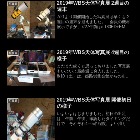
2019年WBS天体写真展 2週目の
写真展
週末
7/21より開催開始した写真展は早くも２
週目の週末を迎えました。 会員の機材
展示ですが、7/27午前はε-180ED+EM-
200T2M、7/28午後はR200SS+EM-200T2
を展示しました。 機材展示をしている
と、なんだろうと思って...
2019年WBS天体写真展 4週目の
写真展
様子
まだまだ続くと思っておりました写真展
もいよいよ最終週に突入しました。
8/10（土）は、姫路労働会館からのあり
がたい申し出もあり機材を２台まとめて
展示させてもらいました。また、会員の
天体写真テストプリントを見学者へ配布
するコーナーも設置して、...
2019年WBS天体写真展 開催初日
写真展
の様子
いよいよはじまりました。初日の出足
は、午前、午後、確認したタイミングだ
けで、それぞれ4～5名程度。よい滑り出
しになったと思います。午後には、会員
による機材展示を行い、熱心に写真を見
ていただいていた方へ自動導入のデモを