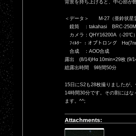
背景を持ち上げると、中心部が飽和し
＜データ＞ M-27（亜鈴状星
鏡筒 ：takahasi BRC-250M
カメラ：QHY16200A（‐20℃
ﾌｨﾙﾀｰ ：オプトロング Hα(7nm
合成 ：AOO合成
露出 (8/14)Hα 10min×29枚 (9/1
総露出時間 9時間50分
15日にS2も28枚撮りましたが
14時間30分です。その割には
ます。^^;
Attachments: