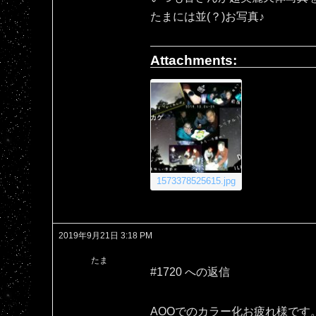
たまには並(？)お写真♪
Attachments:
1573378525615.jpg
2019年9月21日 3:18 PM
たま
#1720 への返信
AOOでのカラー化お疲れ様です