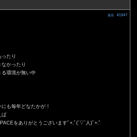
#1947
返信
あったり
きなかったり
きる環境が無い中
ーにも毎年どなたかが！
えば
Eをありがとうございますﾟ+.ﾟ(´▽`人)ﾟ+.ﾟ