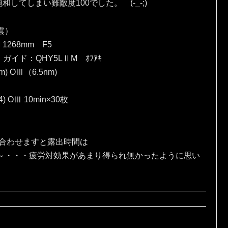
てしまい難敵度100でした。 (-_-;)
雲）
 1268mm F5
）ガイド：QHY5LⅡM ｵﾌｱｷ
) OⅢ（6.5nm)
4) OⅢ 10min×30枚
、合わせますと露出時間は
な～・・・疲労対効果があまり得られ無かったように思い