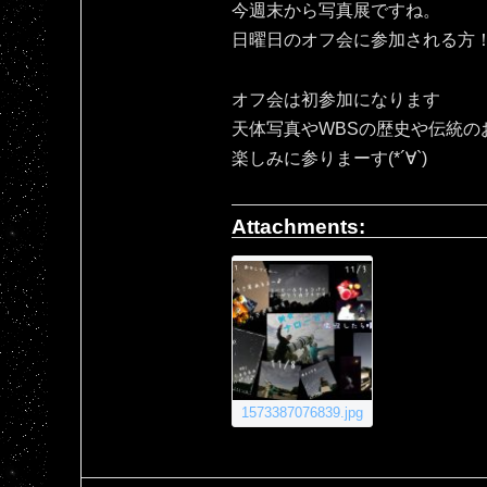
今週末から写真展ですね。
日曜日のオフ会に参加される方！宜
オフ会は初参加になります
天体写真やWBSの歴史や伝統の
楽しみに参りまーす(*´∀`)
Attachments:
1573387076839.jpg