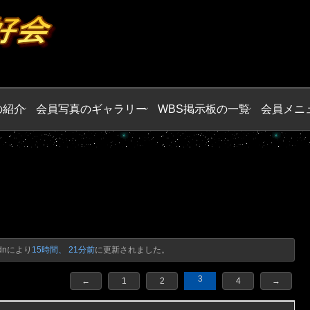
の紹介
会員写真のギャラリー
WBS掲示板の一覧
会員メニ
dn
により
15時間、 21分前
に更新されました。
3
←
1
2
4
→