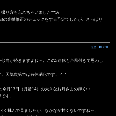
撮り方も忘れちゃいました^^;A
らεの光軸修正のチェックをする予定でしたが、さっぱり
#1720
返信
い傾向が続きますよね～。この3連休も台風付きで思わし
す。天気次第では有休消化です。＾＾
と今月13日（月齢14）の大きなお月さまの輝く中
影です。
出すべく挑んで見ましたが、なかなか甘くないですね～、