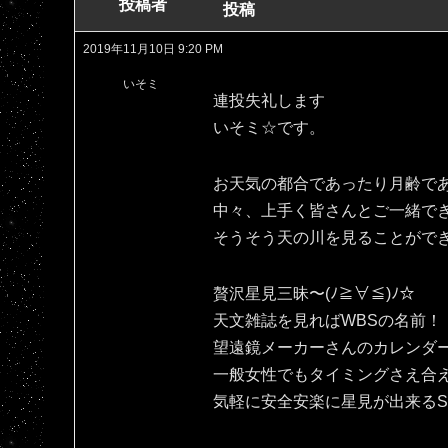
投稿者
投稿
2019年11月10日 9:20 PM
いそミ
連投失礼します
いそミ☆です。
お天気の都合であったり月齢で
中々、上手く皆さんとご一緒で
そうそう天の川を見ることがで
贅沢星見三昧〜(ﾉ≧∀≦)ﾉ☆
天文雑誌を見ればWBSの名前！
望遠鏡メーカーさんのカレンダ
一般女性でもタイミングさえ合
気軽に安全安楽に星見が出来るSPAC