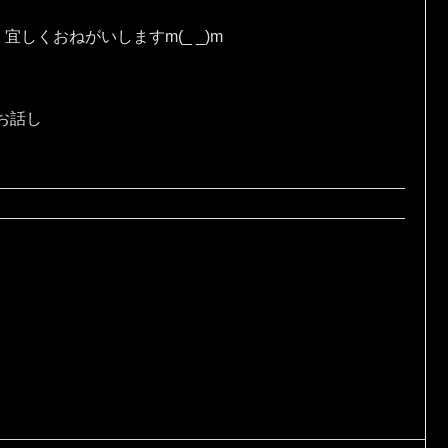
しくおねがいしますm(_ _)m
お話し