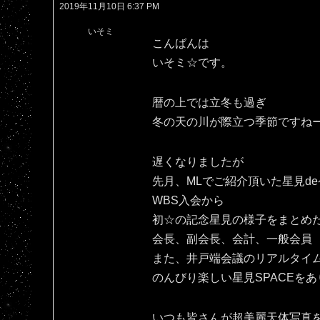
2019年11月10日 6:37 PM
いそミ
こんばんは
いそミ☆です。
暦の上では立冬も過ぎ
冬の天の川が際立つ季節ですね
遅くなりましたが
先月、MLでご紹介頂いた星見d
WBS入会から
初☆の記念星見の様子をまとめ
会長、副会長、会計、一般会員
また、井戸端会議のリアルタイ
のんびり楽しい星見SPACEをあ
いつも皆さんが超美麗天体写真