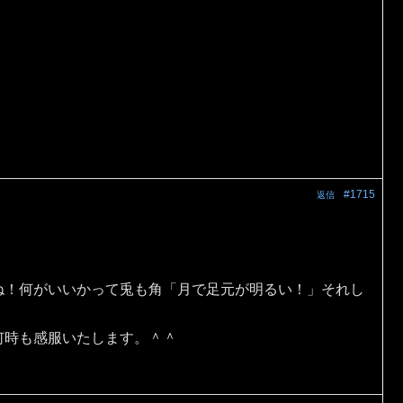
#1715
返信
ね！何がいいかって兎も角「月で足元が明るい！」それし
何時も感服いたします。＾＾