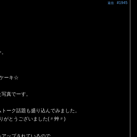
#1945
返信
ー。
eケーキ☆
た写真でーす。
ムトーク話題も盛り込んでみました。
りがとうございました(〃艸〃)
をアップされているので