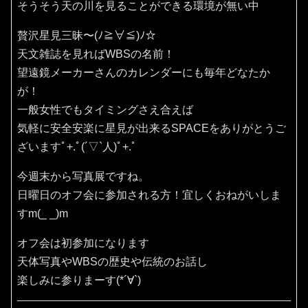
そうそう天の川を見ることができる環境が無い中
贅沢星見三昧〜(ﾉ≧∀≦)ﾉ☆
天文雑誌を見ればWBSの名前！
望遠鏡メーカーさんのカレンダーにも毎年どなたか
が！
一般女性でもタイミングさえ合えば
気軽に安全安楽に星見が出来るSPACEをありがとうご
ざいますﾟ+.ﾟ(´▽`人)ﾟ+.ﾟ
今週末から写真展ですね。
日曜日のオフ会に参加される方！宜しくおねがいしま
すm(_ _)m
オフ会は初参加になります
天体写真やWBSの歴史や伝統のお話し
楽しみに参りまーす(*´∀`)