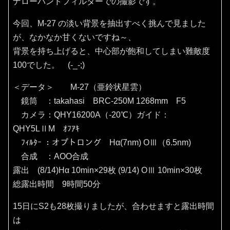
ナローバンドフィルターでの撮影です。
今回、M-27 の淡い背景を抽出すべく挑んで見ました
が、なかなか甘くないですね～、
背景を持ち上げると、中心部が飽和してしまい難敵度
100でした。 (-_-;)
＜データ＞ M-27（亜鈴状星雲）
鏡筒 ：takahasi BRC-250M 1268mm F5
カメラ：QHY16200A（‐20℃）ガイド：
QHY5LⅡM ｵﾌｱｷ
ﾌｨﾙﾀｰ ：オプトロング Hα(7nm) OⅢ（6.5nm)
合成 ：AOO合成
露出 (8/14)Hα 10min×29枚 (9/14) OⅢ 10min×30枚
総露出時間 9時間50分
15日にS2も28枚撮りましたが、合わせますと露出時間
は