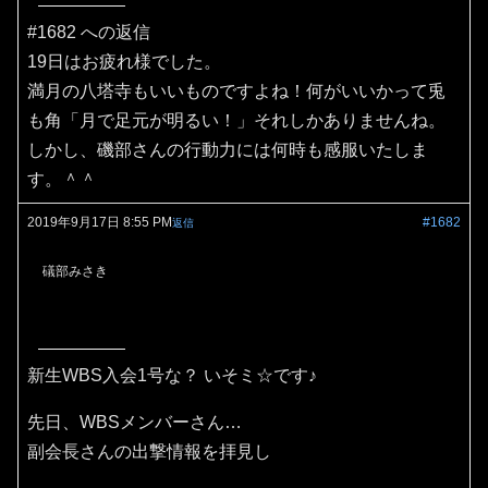
#1682 への返信
19日はお疲れ様でした。
満月の八塔寺もいいものですよね！何がいいかって兎
も角「月で足元が明るい！」それしかありませんね。
しかし、磯部さんの行動力には何時も感服いたしま
す。＾＾
2019年9月17日 8:55 PM
#1682
返信
礒部みさき
新生WBS入会1号な？ いそミ☆です♪
先日、WBSメンバーさん…
副会長さんの出撃情報を拝見し