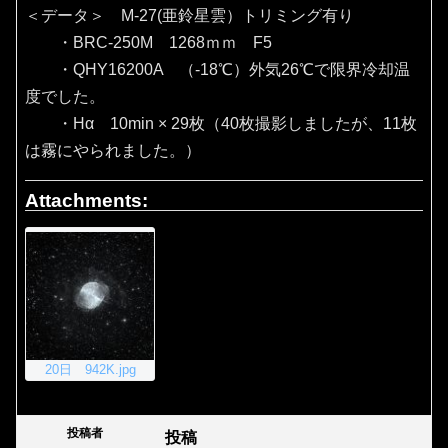
＜データ＞ M-27(亜鈴星雲）トリミング有り
・BRC-250M 1268ｍｍ F5
・QHY16200A （‐18℃）外気26℃で限界冷却温
度でした。
・Hα 10min × 29枚（40枚撮影しましたが、11枚
は霧にやられました。）
Attachments:
20日 942K.jpg
投稿者
投稿