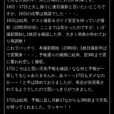
16日・17日と久し振りに連荘撮影と言いたいところで
すが、16日の出撃は無謀でした・・・。
16日は結局、テスト撮影＆ガイド安定を待っていざ撮
影（22時30分頃）ここまでは良かったのですが、いざ
撮影開始し1枚目を確認した所、大きく画角が外れてお
り再調整！
これでバッチリ、本撮影開始（23時頃）1枚目撮影半ば
で雲襲来・・・。予報通りの展開に結局、翌3時まで雲
に覆われ空しく撤収。
17日こそはと思い天気予報を確認！なな何と予報が一
変してるじゃありませんか。あァ～～17日もダメなの
か～～！と半ば諦めておりましたが、有志が先現着さ
れてるようでしたので思いっきりがつきました。
17日は結局、予報に反し月齢17ながらも3時前まで天気
が持ってくれました。ラッキー！！