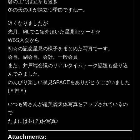
暦の上では立冬も過ぎ
冬の天の川が際立つ季節ですねー。
遅くなりましたが
先月、MLでご紹介頂いた星見deケーキ☆
WBS入会から
初☆の記念星見の様子をまとめた写真でーす。
会長、副会長、会計、一般会員
また、井戸端会議のリアルタイムトーク話題も盛り込
んでみました。
のんびり楽しい星見SPACEをありがとうございました
(〃艸〃)
いつも皆さんが超美麗天体写真をアップされているの
で
たまには並(？)お写真♪
Attachments: