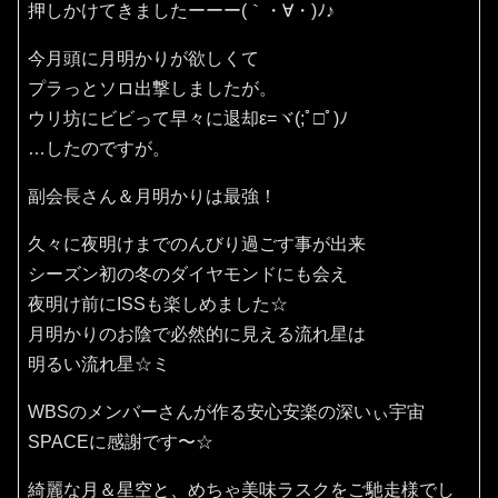
押しかけてきましたーーー(｀・∀・)ﾉ♪
今月頭に月明かりが欲しくて
プラっとソロ出撃しましたが。
ウリ坊にビビって早々に退却ε=ヾ(;ﾟ□ﾟ)ﾉ
…したのですが。
副会長さん＆月明かりは最強！
久々に夜明けまでのんびり過ごす事が出来
シーズン初の冬のダイヤモンドにも会え
夜明け前にISSも楽しめました☆
月明かりのお陰で必然的に見える流れ星は
明るい流れ星☆ミ
WBSのメンバーさんが作る安心安楽の深いぃ宇宙
SPACEに感謝です〜☆
綺麗な月＆星空と、めちゃ美味ラスクをご馳走様でし