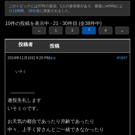
このトピックには37件の返信、1人の参加者があり、最後に
whtifxj
によ
り
11時間、 28分前
に更新されました。
10件の投稿を表示中 - 21 - 30件目 (全38件中)
3
←
1
2
4
→
投稿者
投稿
2019年11月10日 9:20 PM
#1947
返信
いそミ
連投失礼します
いそミ☆です。
お天気の都合であったり月齢であったり
中々、上手く皆さんとご一緒できなかったり