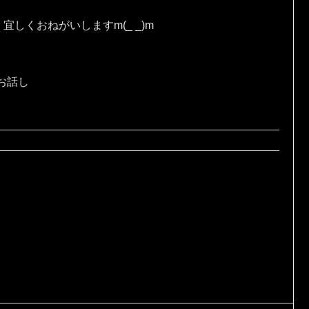
しくおねがいしますm(_ _)m
お話し