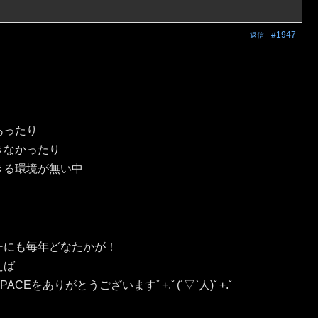
#1947
返信
あったり
きなかったり
きる環境が無い中
ーにも毎年どなたかが！
えば
Eをありがとうございますﾟ+.ﾟ(´▽`人)ﾟ+.ﾟ