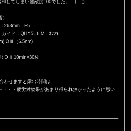
てしまい難敵度100でした。 (-_-;)
雲）
 1268mm F5
）ガイド：QHY5LⅡM ｵﾌｱｷ
) OⅢ（6.5nm)
4) OⅢ 10min×30枚
、合わせますと露出時間は
な～・・・疲労対効果があまり得られ無かったように思い