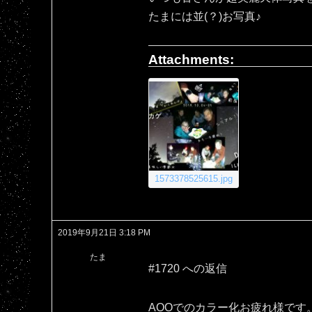
たまには並(？)お写真♪
Attachments:
1573378525615.jpg
2019年9月21日 3:18 PM
たま
#1720 への返信
AOOでのカラー化お疲れ様です