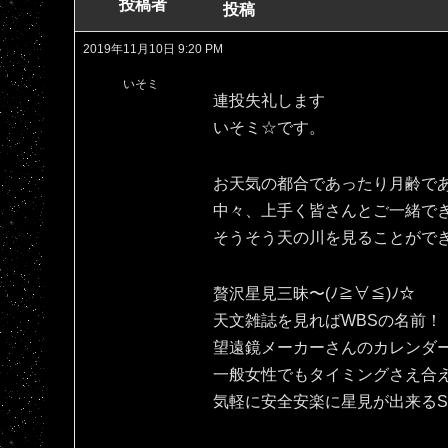
投稿者
投稿
2019年11月10日 9:20 PM
いそミ
連投失礼します
いそミ☆です。
お天気の都合であったり月齢で
中々、上手く皆さんとご一緒で
そうそう天の川を見ることがで
贅沢星見三昧〜(ﾉ≧∀≦)ﾉ☆
天文雑誌を見ればWBSの名前！
望遠鏡メーカーさんのカレンダ
一般女性でもタイミングさえ合
気軽に安全安楽に星見が出来るSPAC