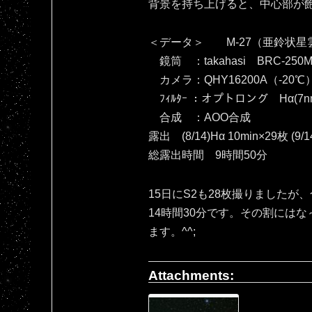
背景を持ち上げると、中心部が飽和し
＜データ＞ M-27（亜鈴状星
鏡筒 ：takahasi BRC-250M
カメラ：QHY16200A（‐20℃
ﾌｨﾙﾀｰ ：オプトロング Hα(7nm
合成 ：AOO合成
露出 (8/14)Hα 10min×29枚 (9/1
総露出時間 9時間50分
15日にS2も28枚撮りましたが
14時間30分です。その割には
ます。^^;
Attachments: