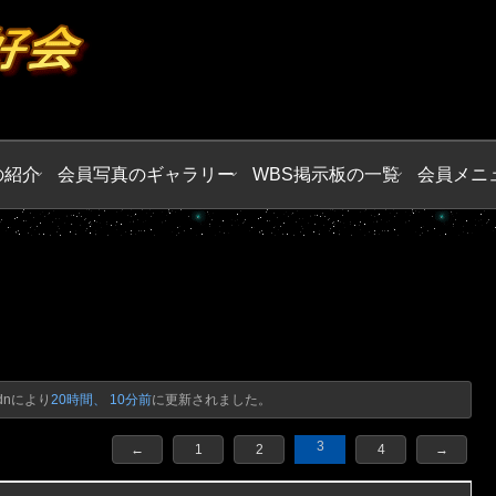
の紹介
会員写真のギャラリー
WBS掲示板の一覧
会員メニ
dn
により
20時間、 10分前
に更新されました。
3
←
1
2
4
→