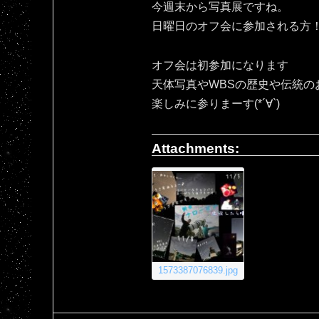
今週末から写真展ですね。
日曜日のオフ会に参加される方！宜
オフ会は初参加になります
天体写真やWBSの歴史や伝統の
楽しみに参りまーす(*´∀`)
Attachments:
1573387076839.jpg