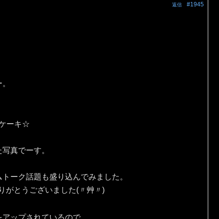
#1945
返信
ー。
eケーキ☆
た写真でーす。
ムトーク話題も盛り込んでみました。
りがとうございました(〃艸〃)
をアップされているので