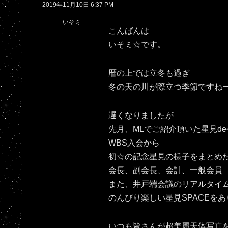
2019年11月10日 6:37 PM
いそミ
こんばんは
いそミ☆です。
暦の上では立冬も過ぎ
冬の天の川が際立つ季節ですね
遅くなりましたが
先月、MLでご紹介頂いた星見d
WBS入会から
初☆の記念星見の様子をまとめ
会長、副会長、会計、一般会員
また、井戸端会議のリアルタイ
のんびり楽しい星見SPACEをあ
いつも皆さんが超美麗天体写真