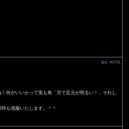
#1715
返信
ね！何がいいかって兎も角「月で足元が明るい！」それし
何時も感服いたします。＾＾