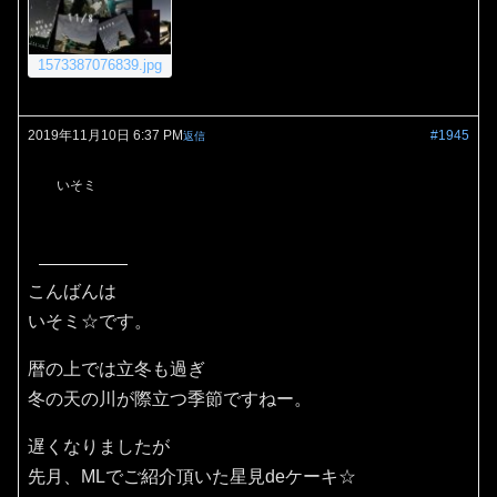
1573387076839.jpg
2019年11月10日 6:37 PM
#1945
返信
いそミ
こんばんは
いそミ☆です。
暦の上では立冬も過ぎ
冬の天の川が際立つ季節ですねー。
遅くなりましたが
先月、MLでご紹介頂いた星見deケーキ☆