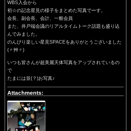
WBS入会から
初☆の記念星見の様子をまとめた写真でーす。
会長、副会長、会計、一般会員
また、井戸端会議のリアルタイムトーク話題も盛り込
んでみました。
のんびり楽しい星見SPACEをありがとうございました
(〃艸〃)
いつも皆さんが超美麗天体写真をアップされているの
で
たまには並(？)お写真♪
Attachments: