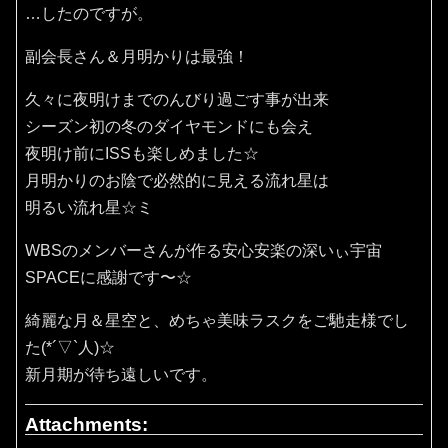
…したのですが。
副会長さん＆月明かりは最強！
久々に夜明けまでのんびり過ごす事が出来
シーズン初の冬のダイヤモンドにも会え
夜明け前にISSも楽しめました☆
月明かりのお陰で必然的に見える流れ星は
明るい流れ星☆ミ
WBSのメンバーさんが作る安心安楽の深いぃ宇宙
SPACEに感謝です〜☆
綺麗な月＆星空と、めちゃ美味ラスクをご馳走様でし
た(*´▽`人)☆
新月期が待ち遠しいです。
Attachments: