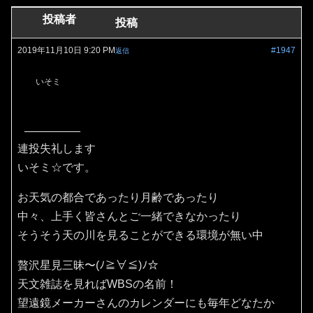
投稿者
投稿
2019年11月10日 9:20 PM
#1947
返信
いそミ
連投失礼します
いそミ☆です。
お天気の都合であったり月齢であったり
中々、上手く皆さんとご一緒できなかったり
そうそう天の川を見ることができる環境が無い中
贅沢星見三昧〜(ﾉ≧∀≦)ﾉ☆
天文雑誌を見ればWBSの名前！
望遠鏡メーカーさんのカレンダーにも毎年どなたか