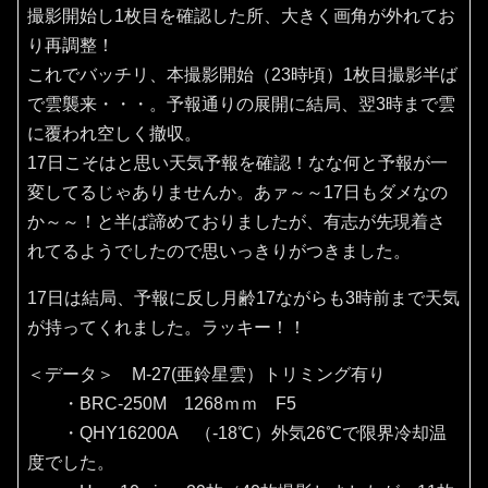
撮影開始し1枚目を確認した所、大きく画角が外れてお
り再調整！
これでバッチリ、本撮影開始（23時頃）1枚目撮影半ば
で雲襲来・・・。予報通りの展開に結局、翌3時まで雲
に覆われ空しく撤収。
17日こそはと思い天気予報を確認！なな何と予報が一
変してるじゃありませんか。あァ～～17日もダメなの
か～～！と半ば諦めておりましたが、有志が先現着さ
れてるようでしたので思いっきりがつきました。
17日は結局、予報に反し月齢17ながらも3時前まで天気
が持ってくれました。ラッキー！！
＜データ＞ M-27(亜鈴星雲）トリミング有り
・BRC-250M 1268ｍｍ F5
・QHY16200A （‐18℃）外気26℃で限界冷却温
度でした。