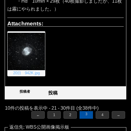
・Hα 10min × 29枚（40枚撮影しましたが、11枚
は霧にやられました。）
Attachments:
20日 942K.jpg
投稿者
投稿
10件の投稿を表示中 - 21 - 30件目 (全38件中)
3
←
1
2
4
→
返信先: WBS公開画像掲示板