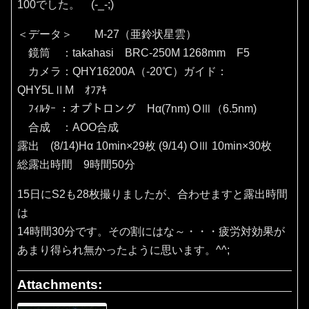
100でした。 (-_-;)
＜データ＞ M-27（亜鈴状星雲）
鏡筒 ：takahasi BRC-250M 1268mm F5
カメラ：QHY16200A（‐20℃）ガイド：
QHY5LⅡM ｵﾌｱｷ
ﾌｨﾙﾀｰ ：オプトロング Hα(7nm) OⅢ（6.5nm)
合成 ：AOO合成
露出 (8/14)Hα 10min×29枚 (9/14) OⅢ 10min×30枚
総露出時間 9時間50分
15日にS2も28枚撮りましたが、合わせますと露出時間
は
14時間30分です。その割にはな～・・・疲労対効果が
あまり得られ無かったように思います。^^;
Attachments: