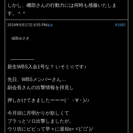
しかし、磯部さんの行動力には何時も感服いたしま
す。＾＾
2019年9月17日 8:55 PM
#1682
返信
礒部みさき
新生WBS入会1号な？ いそミ☆です♪
先日、WBSメンバーさん…
副会長さんの出撃情報を拝見し
押しかけてきましたーーー(｀・∀・)ﾉ♪
今月頭に月明かりが欲しくて
プラっとソロ出撃しましたが。
ウリ坊にビビって早々に退却ε=ヾ(;ﾟ□ﾟ)ﾉ