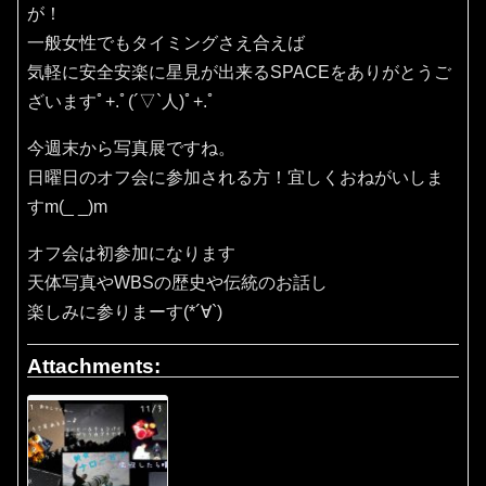
が！
一般女性でもタイミングさえ合えば
気軽に安全安楽に星見が出来るSPACEをありがとうご
ざいますﾟ+.ﾟ(´▽`人)ﾟ+.ﾟ
今週末から写真展ですね。
日曜日のオフ会に参加される方！宜しくおねがいしま
すm(_ _)m
オフ会は初参加になります
天体写真やWBSの歴史や伝統のお話し
楽しみに参りまーす(*´∀`)
Attachments: