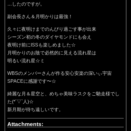
…したのですが。
副会長さん＆月明かりは最強！
久々に夜明けまでのんびり過ごす事が出来
シーズン初の冬のダイヤモンドにも会え
夜明け前にISSも楽しめました☆
月明かりのお陰で必然的に見える流れ星は
明るい流れ星☆ミ
WBSのメンバーさんが作る安心安楽の深いぃ宇宙
SPACEに感謝です〜☆
綺麗な月＆星空と、めちゃ美味ラスクをご馳走様でし
た(*´▽`人)☆
新月期が待ち遠しいです。
Attachments: