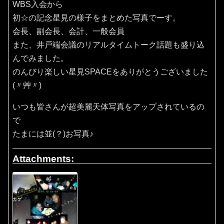
WBS入会から
初☆の記念星見の様子をまとめた写真でーす。
会長、副会長、会計、一般会員
また、井戸端会議のリアルタイムトーク話題も盛り込
んでみました。
のんびり楽しい星見SPACEをありがとうございました
(〃艸〃)
いつも皆さんが超美麗天体写真をアップされているの
で
たまには並(？)お写真♪
Attachments: