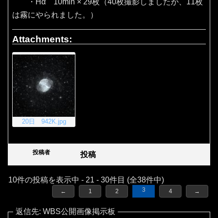
・Hα 10min × 29枚（40枚撮影しましたが、11枚
は霧にやられました。）
Attachments:
20日 942K.jpg
投稿者
投稿
10件の投稿を表示中 - 21 - 30件目 (全38件中)
3
←
1
2
4
→
返信先: WBS公開画像掲示板