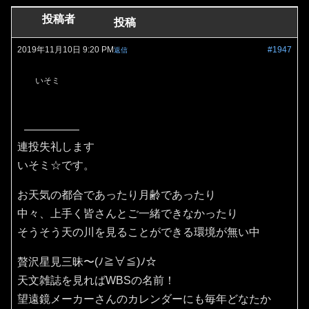
投稿者
投稿
2019年11月10日 9:20 PM
#1947
返信
いそミ
連投失礼します
いそミ☆です。
お天気の都合であったり月齢であったり
中々、上手く皆さんとご一緒できなかったり
そうそう天の川を見ることができる環境が無い中
贅沢星見三昧〜(ﾉ≧∀≦)ﾉ☆
天文雑誌を見ればWBSの名前！
望遠鏡メーカーさんのカレンダーにも毎年どなたか