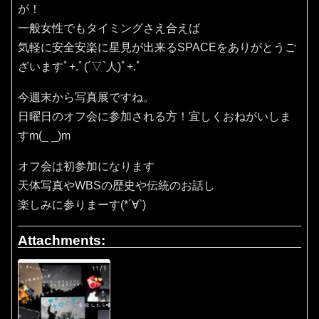
が！
一般女性でもタイミングさえ合えば
気軽に安全安楽に星見が出来るSPACEをありがとうご
ざいますﾟ+.ﾟ(´▽`人)ﾟ+.ﾟ
今週末から写真展ですね。
日曜日のオフ会に参加される方！宜しくおねがいしま
すm(_ _)m
オフ会は初参加になります
天体写真やWBSの歴史や伝統のお話し
楽しみに参りまーす(*´∀`)
Attachments: