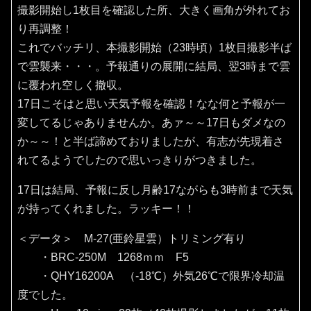
撮影開始し1枚目を確認した所、大きく画角が外れてお
り再調整！
これでバッチリ、本撮影開始（23時頃）1枚目撮影半ば
で雲襲来・・・。予報通りの展開に結局、翌3時まで雲
に覆われ空しく撤収。
17日こそはと思い天気予報を確認！なな何と予報が一
変してるじゃありませんか。あァ～～17日もダメなの
か～～！と半ば諦めておりましたが、有志が先現着さ
れてるようでしたので思いっきりがつきました。
17日は結局、予報に反し月齢17ながらも3時前まで天気
が持ってくれました。ラッキー！！
＜データ＞ M-27(亜鈴星雲）トリミング有り
・BRC-250M 1268ｍｍ F5
・QHY16200A （‐18℃）外気26℃で限界冷却温
度でした。