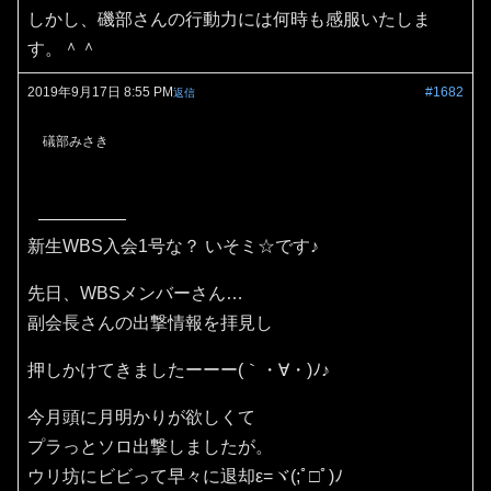
しかし、磯部さんの行動力には何時も感服いたしま
す。＾＾
2019年9月17日 8:55 PM
#1682
返信
礒部みさき
新生WBS入会1号な？ いそミ☆です♪
先日、WBSメンバーさん…
副会長さんの出撃情報を拝見し
押しかけてきましたーーー(｀・∀・)ﾉ♪
今月頭に月明かりが欲しくて
プラっとソロ出撃しましたが。
ウリ坊にビビって早々に退却ε=ヾ(;ﾟ□ﾟ)ﾉ