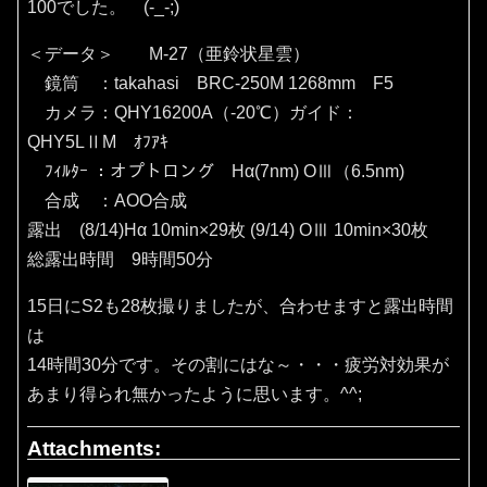
100でした。 (-_-;)
＜データ＞ M-27（亜鈴状星雲）
鏡筒 ：takahasi BRC-250M 1268mm F5
カメラ：QHY16200A（‐20℃）ガイド：
QHY5LⅡM ｵﾌｱｷ
ﾌｨﾙﾀｰ ：オプトロング Hα(7nm) OⅢ（6.5nm)
合成 ：AOO合成
露出 (8/14)Hα 10min×29枚 (9/14) OⅢ 10min×30枚
総露出時間 9時間50分
15日にS2も28枚撮りましたが、合わせますと露出時間
は
14時間30分です。その割にはな～・・・疲労対効果が
あまり得られ無かったように思います。^^;
Attachments: