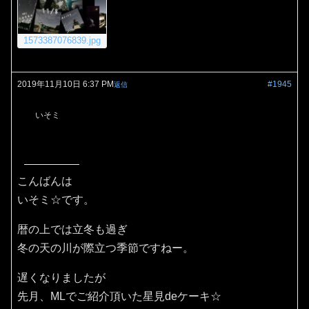
1573387076839.jpg
2019年11月10日 6:37 PM
#1945
返信
いそミ
こんばんは
いそミ☆です。
暦の上では立冬も過ぎ
冬の天の川が際立つ季節ですねー。
遅くなりましたが
先月、MLでご紹介頂いた星見deケーキ☆