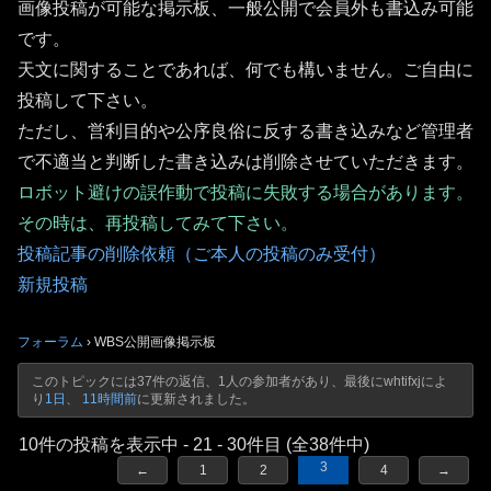
画像投稿が可能な掲示板、一般公開で会員外も書込み可能
です。
天文に関することであれば、何でも構いません。ご自由に
投稿して下さい。
ただし、営利目的や公序良俗に反する書き込みなど管理者
で不適当と判断した書き込みは削除させていただきます。
ロボット避けの誤作動で投稿に失敗する場合があります。
その時は、再投稿してみて下さい。
投稿記事の削除依頼（ご本人の投稿のみ受付）
新規投稿
フォーラム
›
WBS公開画像掲示板
このトピックには37件の返信、1人の参加者があり、最後に
whtifxj
によ
り
1日、 11時間前
に更新されました。
10件の投稿を表示中 - 21 - 30件目 (全38件中)
3
←
1
2
4
→