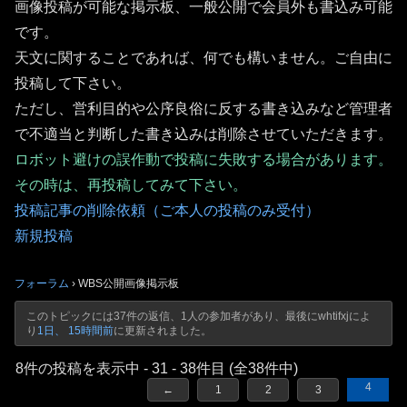
画像投稿が可能な掲示板、一般公開で会員外も書込み可能
です。
天文に関することであれば、何でも構いません。ご自由に
投稿して下さい。
ただし、営利目的や公序良俗に反する書き込みなど管理者
で不適当と判断した書き込みは削除させていただきます。
ロボット避けの誤作動で投稿に失敗する場合があります。
その時は、再投稿してみて下さい。
投稿記事の削除依頼（ご本人の投稿のみ受付）
新規投稿
フォーラム
›
WBS公開画像掲示板
このトピックには37件の返信、1人の参加者があり、最後に
whtifxj
によ
り
1日、 15時間前
に更新されました。
8件の投稿を表示中 - 31 - 38件目 (全38件中)
4
←
1
2
3