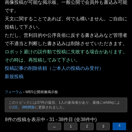
画像投稿が可能な掲示板、一般公開で会員外も書込み可能
です。
天文に関することであれば、何でも構いません。ご自由に
投稿して下さい。
ただし、営利目的や公序良俗に反する書き込みなど管理者
で不適当と判断した書き込みは削除させていただきます。
ロボット避けの誤作動で投稿に失敗する場合があります。
その時は、再投稿してみて下さい。
投稿記事の削除依頼（ご本人の投稿のみ受付）
新規投稿
フォーラム
›
WBS公開画像掲示板
このトピックには37件の返信、1人の参加者があり、最後に
whtifxj
によ
り
2日、 8時間前
に更新されました。
8件の投稿を表示中 - 31 - 38件目 (全38件中)
4
←
1
2
3