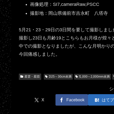
画像処理：SI7,cameraRaw,PSCC
撮影地：岡山県備前市吉永町 八塔寺
5月21・23・29日の3日間を要して撮影しま
撮影し23日も月齢19とこちらもお月様が煌々
中での撮影となりましたが、こんな月明かり
今回痛感しました。
星雲・星団
D25～30cm未満
f1,000～2,000mm未満
シ
X
Facebook
はてブ