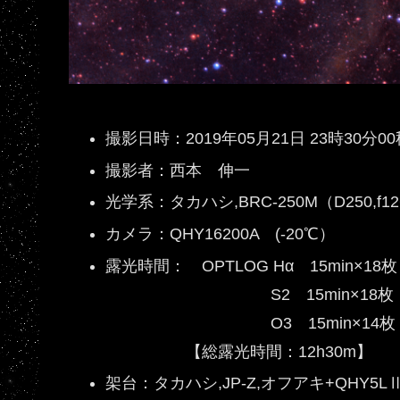
撮影日時：2019年05月21日 23時30分
撮影者：西本 伸一
光学系：タカハシ,BRC-250M（D250,f126
カメラ：QHY16200A (-20℃）
露光時間： OPTLOG Hα 15min×18
S2 15min×18枚 1×
O3 15min×14枚 1
【総露光時間：12h30m】
架台：タカハシ,JP-Z,オフアキ+QHY5L