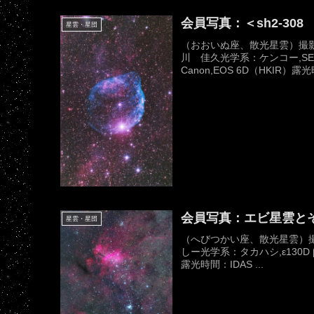
会員写真：＜sh2-30
星雲・星団
（おおいぬ座、散光星雲）撮影日
川 佳久光学系：ケンコー,SE2
Canon,EOS 6D（HKIR）露光
会員写真：エビ星雲とそ
星雲・星団
（へびつかい座、散光星雲）撮影
しー光学系：タカハシ,ε130D βS
露光時間：IDAS ...