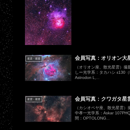
会員写真：オリオン大星
星雲・星団
（オリオン座、散光星雲）撮影日
しー光学系：タカハシ ε130（D1
Astrodon L,...
会員写真：クワガタ星
星雲・星団
（カシオペヤ座、散光星雲）撮影
中孝一光学系：Askar 107PHQ
間：OPTOLONG...