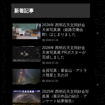
新着記事
2026年 西明石天文同好会
天体写真展（姫路労働会
館）はじまりました
2026.07.26
2026年 西明石天文同好会
天体写真展 PRポスターが
完成しました
2026.07.20
会員写真：紫金山・アトラ
ス彗星と天の川
2026.07.20
2025年 西明石天文同好会写
真展（展示作品の紹介・ア
ンケート結果報告）