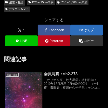
星雲・星団
D20～25cm未満
f750～1,000mm未満
デジタルカメラ
シェアする
X
Facebook
はてブ
LINE
Pinterest
コピー
関連記事
会員写真：sh2-278
星雲・星団
（オリオン座、散光星雲）撮影日時：
2019年12月28日 22時00分00秒～（全1
夜）撮影者：横川佳久光学系：ケンコ
ー,SE200N（D200,f1000mm,F5）カメ
ラ：Canon,EOS6D（HKIR）露光時間：
210sec×69枚...