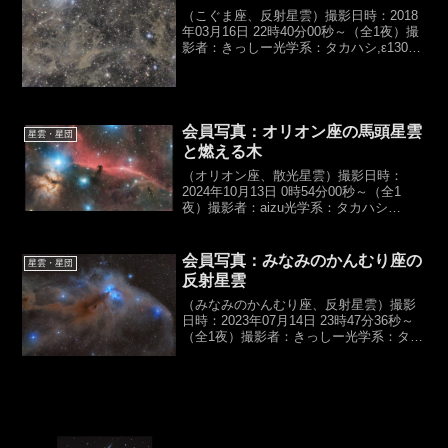
（こぐま座、反射星雲）撮影日時：2018
年03月16日 22時40分00秒～（全1夜）撮
影者：きっしー光学系：タカハシ,ε130D
βSGR（D130,f430mm,F3.3）カメラ：
FLI,ML16200露光時間：バーダー,
Ｌ,900se...
会員写真：オリオン座の馬頭星雲
星雲・星団
と燃える木
（オリオン座、散光星雲）撮影日時：
2024年10月13日 0時54分00秒～（全1
夜）撮影者：aizu光学系：タカハシ
ε-180ED ニュートン反射
（D180,f500mm,F2.8）カメラ：ZWO
ASI533MC-Pro露光時間：カラ...
会員写真：みなみのかんむり座の
星雲・星団
反射星雲
（みなみのかんむり座、反射星雲）撮影
日時：2023年07月14日 23時47分36秒～
（全1夜）撮影者：きっしー光学系：タカ
ハシ,ε130D+εエクステンダー
130D（D130,f650mm,F5.0）カメラ：
ZWO,ASI6200MM露光...