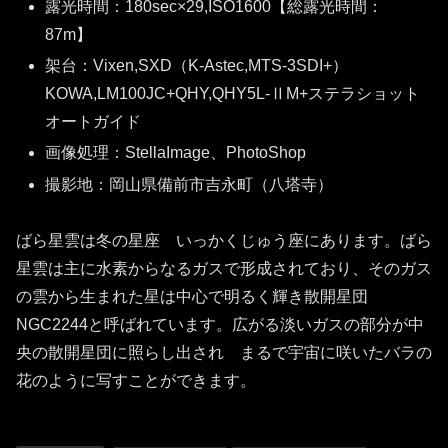
露光時間：180sec×29,ISO1600【総露光時間：
87m】
架台：Vixen,SXD（K-Astec,MTS-3SDI+）
KOWA,LM100JC+QHY,QHY5L-ⅡM+ステラショット
オートガイド
画像処理：StellaImage、PhotoShop
撮影地：岡山県備前市吉永町（八塔寺）
ばら星雲は冬の星座 いっかくじゅう座にあります。ばら
星雲は主に水素からなるガスで形成されており、そのガス
の雲から生まれた星は中心で明るく輝き散開星団
NGC2244と呼ばれています。広がる淡いガスの部分が中
央の散開星団に照らし出され まるで宇宙に咲いたバラの
花のように写すことができます。