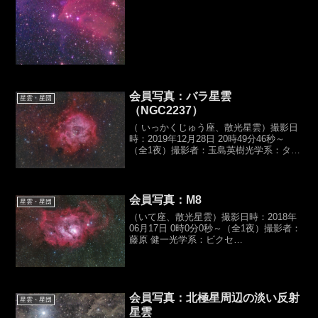
会員写真：バラ星雲
星雲・星団
（NGC2237）
（ いっかくじゅう座、散光星雲）撮影日
時：2019年12月28日 20時49分46秒～
（全1夜）撮影者：玉島英樹光学系：タカ
ハシ,ε-180ED（D180,f500mm,F2.8）カメ
ラ：Canon,EOS 6D（HKC）露光時間：
バーダー...
会員写真：M8
星雲・星団
（いて座、散光星雲）撮影日時：2018年
06月17日 0時0分0秒～（全1夜）撮影者：
藤原 健一光学系：ビクセ
ン,R200SS（D200,f800mm,F4.0）カメ
ラ：Canon,EOS KissX2改露光時間：
300sec×16,ISO...
会員写真：北極星周辺の淡い反射
星雲・星団
星雲