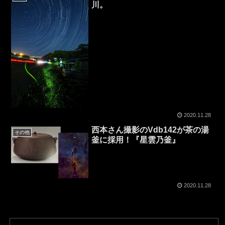
川。
2020.11.28
西本さん撮影のVdb142が茶の湯
その他
釜に採用！『星雲乃釜』
2020.11.28