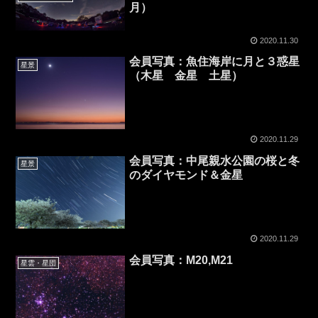
月）
2020.11.30
会員写真：魚住海岸に月と３惑星
星景
（木星 金星 土星）
2020.11.29
会員写真：中尾親水公園の桜と冬
星景
のダイヤモンド＆金星
2020.11.29
会員写真：M20,M21
星雲・星団