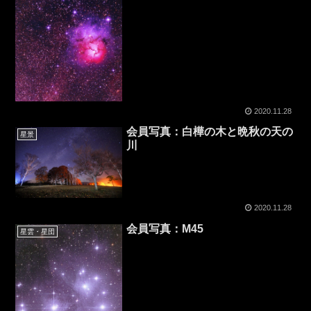
2020.11.28
会員写真：白樺の木と晩秋の天の
星景
川
2020.11.28
会員写真：M45
星雲・星団