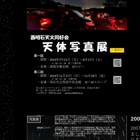
2
写真展
20
まし
りま