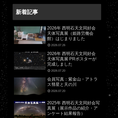
新着記事
2026年 西明石天文同好会
天体写真展（姫路労働会
館）はじまりました
2026.07.26
2026年 西明石天文同好会
天体写真展 PRポスターが
完成しました
2026.07.20
会員写真：紫金山・アトラ
ス彗星と天の川
2026.07.20
2025年 西明石天文同好会写
真展（展示作品の紹介・ア
ンケート結果報告）