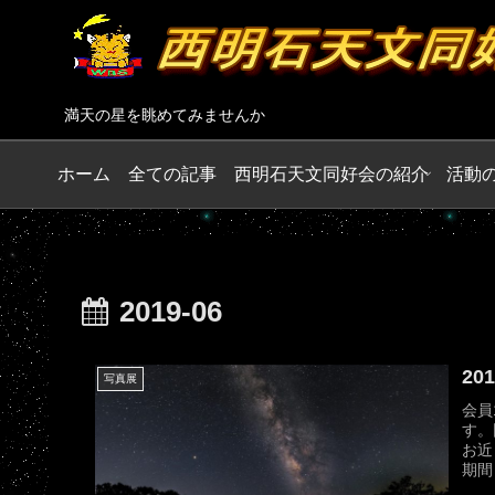
満天の星を眺めてみませんか
ホーム
全ての記事
西明石天文同好会の紹介
活動
2019-06
2
写真展
会員
す。
お近
期間