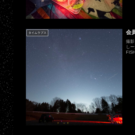
会員
タイムラプス
撮影
しー光
FIS