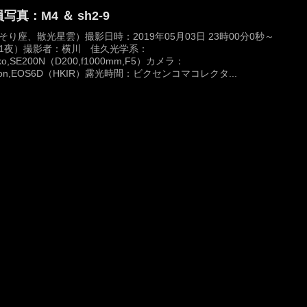
写真：M4 ＆ sh2-9
そり座、散光星雲）撮影日時：2019年05月03日 23時00分0秒～
1夜）撮影者：横川 佳久光学系：
ko,SE200N（D200,f1000mm,F5）カメラ：
non,EOS6D（HKIR）露光時間：ビクセンコマコレクタ...