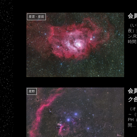
会
星雲・星団
（い
夜）
ン,R
時間：
会
星野
ク
（オ
～（
PH（
間...