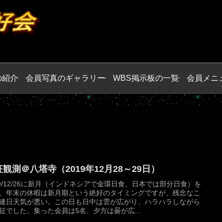
の紹介
会員写真のギャラリー
WBS掲示板の一覧
会員メニ
観測＠八塔寺（2019年12月28～29日）
19/12/26に新月（インドネシアで金環日食、日本では部分日食）を
、年末の休暇は新月期という絶好のタイミングですが、残念なこ
連日天気が悪い。この日も日中は雲が広がり、ハラハラしながら
征でした。集った会員は5名、夕方は曇が広...