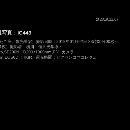
2019.12.07
写真：IC443
たご座、散光星雲）撮影日時：2019年01月02日 23時00分00秒～
1夜）撮影者：横川 佳久光学系：
ko,SE200N（D200,f1000mm,F5）カメラ：
non,EOS6D（HKIR）露光時間：ビクセンコマコレク...