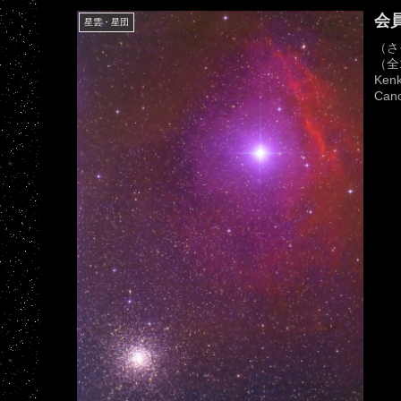
会員
星雲・星団
（さ
（全
Ken
Ca