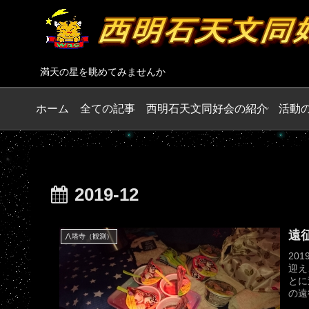
満天の星を眺めてみませんか
ホーム
全ての記事
西明石天文同好会の紹介
活動
2019-12
遠征
八塔寺（観測）
20
迎え
とに
の遠