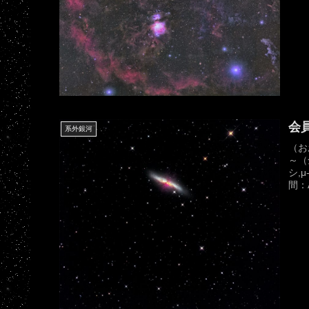
会員
系外銀河
（お
～（
シ,μ
間：As