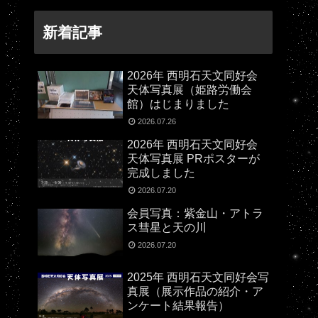
新着記事
2026年 西明石天文同好会
天体写真展（姫路労働会
館）はじまりました
2026.07.26
2026年 西明石天文同好会
天体写真展 PRポスターが
完成しました
2026.07.20
会員写真：紫金山・アトラ
ス彗星と天の川
2026.07.20
2025年 西明石天文同好会写
真展（展示作品の紹介・ア
ンケート結果報告）