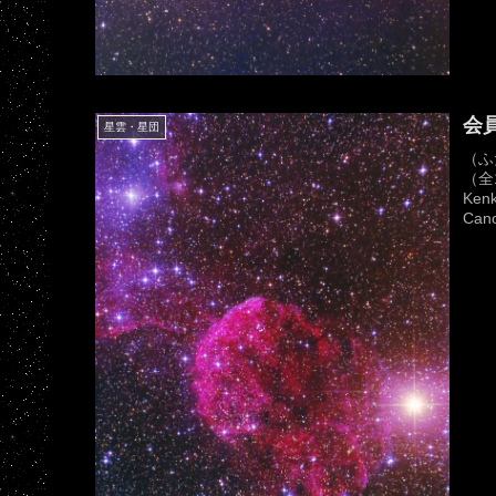
会員
星雲・星団
（ふ
（全
Ken
Ca