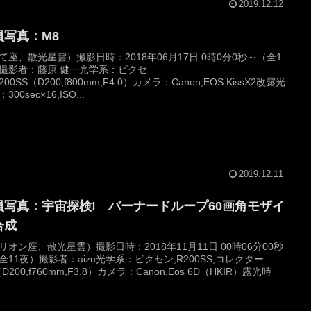
2019.12.12
員写真：M8
て座、散光星雲）撮影日時：2018年06月17日 0時0分0秒～（全1
撮影者：藤原 健一光学系：ビクセ
200SS（D200,f800mm,F4.0）カメラ：Canon,EOS KissX2改露光
300sec×16,ISO...
2019.12.11
員写真：宇宙探検! バーナードループ60画角モザイ
合成
リオン座、散光星雲）撮影日時：2018年11月11日 00時06分00秒
全11夜）撮影者：aizu光学系：ビクセン,R200SS,コレクター
D200,f760mm,F3.8）カメラ：Canon,Eos 6D（HKIR）露光時