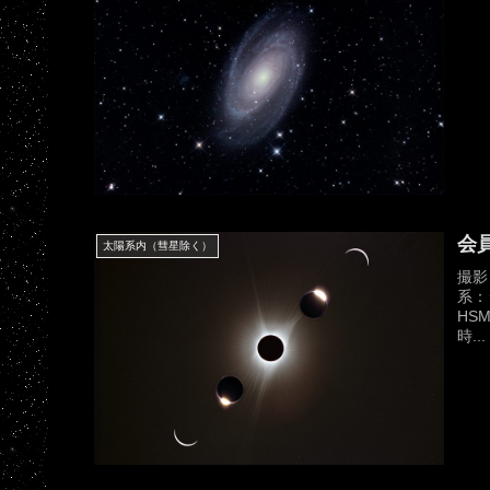
会
太陽系内（彗星除く）
撮影
系：シ
HSM
時...