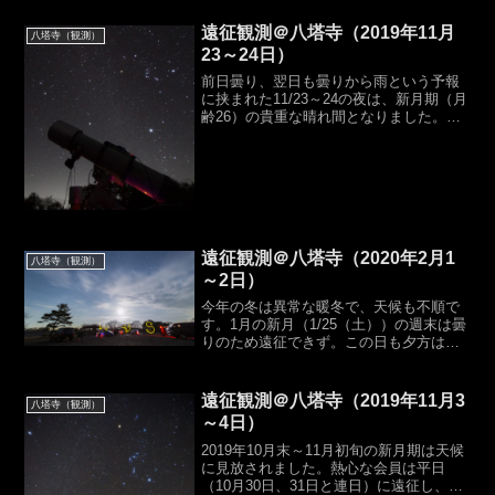
た。11/14～15は13名、11/21～22は11名
という盛況ぶりでし...
遠征観測＠八塔寺（2019年11月
八塔寺（観測）
23～24日）
前日曇り、翌日も曇りから雨という予報
に挟まれた11/23～24の夜は、新月期（月
齢26）の貴重な晴れ間となりました。透
明度は非常によく朝方まで良い星空が広
がった夜でした。ただ、夜露がひどく、
機材は小雨に打たれたような濡れっぷり
となり、翌日の...
遠征観測＠八塔寺（2020年2月1
八塔寺（観測）
～2日）
今年の冬は異常な暖冬で、天候も不順で
す。1月の新月（1/25（土））の週末は曇
りのため遠征できず。この日も夕方は雲
が広がっていたのですが、夜半頃からの
晴れ予報にかけて、会員6名が集結しまし
た。晴れ間が広がるまでの待ち時間に、
遠征観測＠八塔寺（2019年11月3
八塔寺（観測）
光文字と月の競演...
～4日）
2019年10月末～11月初旬の新月期は天候
に見放されました。熱心な会員は平日
（10月30日、31日と連日）に遠征し、好