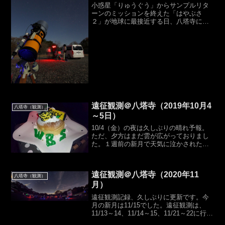
小惑星「りゅうぐう」からサンプルリタ
ーンのミッションを終えた「はやぶさ
２」が地球に最接近する日、八塔寺には
会員４名が、またおよそ75km離れた神戸
市西区で会員1名がスタンバイしました。
天気は快晴、八塔寺でははやぶさ２を狙
うもの、クリスマス写...
遠征観測＠八塔寺（2019年10月4
八塔寺（観測）
～5日）
10/4（金）の夜は久しぶりの晴れ予報。
ただ、夕方はまだ雲が広がっておりまし
た。１週前の新月で天気に泣かされたこ
ともあって、星空に飢えた会員４名が遠
征しました。観測日没後多少星が見えた
時もあり機材を出したものの、その後は
遠征観測＠八塔寺（2020年11
一面、雲～！出典：気...
八塔寺（観測）
月）
遠征観測記録、久しぶりに更新です。今
月の新月は11/15でした。遠征観測は、
11/13～14、11/14～15、11/21～22に行っ
て、いずれもそこそこ晴れてくれまし