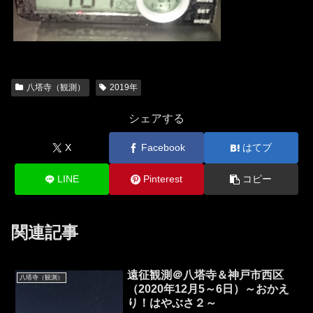
八塔寺（観測）
2019年
シェアする
X
Facebook
はてブ
LINE
Pinterest
コピー
関連記事
遠征観測＠八塔寺＆神戸市西区
八塔寺（観測）
（2020年12月5～6日）～おかえ
り！はやぶさ２～