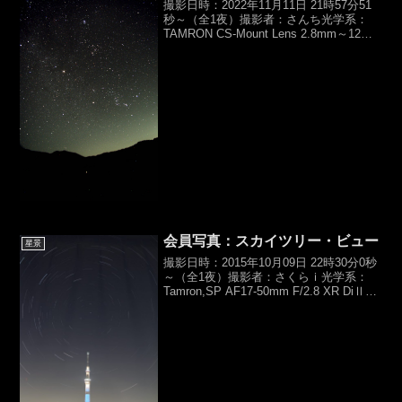
撮影日時：2022年11月11日 21時57分51
秒～（全1夜）撮影者：さんち光学系：
TAMRON CS-Mount Lens 2.8mm～12mm
F1.4（f5mm,F4）カメラ：Player One
CMOSカメラ Neptune C...
会員写真：スカイツリー・ビュー
星景
撮影日時：2015年10月09日 22時30分0秒
～（全1夜）撮影者：さくらｉ光学系：
Tamron,SP AF17-50mm F/2.8 XR DiⅡ
VC（f17mm,F4）カメラ：Canon,EOS
Kiss X5露光時間：ライトアップ...