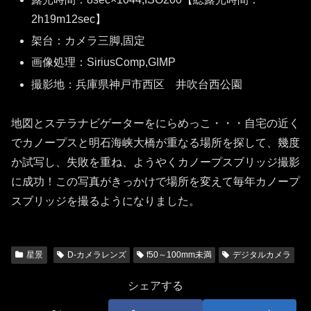
2h19m12sec】
架台：カメラ三脚,固定
画像処理：SiriusComp,GIMP
撮影地：兵庫県神戸市西区 井吹台西公園
地図とステラナビゲーターをにらめっこ・・・自宅の近く
でカノープスと明石海峡大橋が重なる場所を探して、幾度
か試写し、失敗を重ね、ようやくカノープスブリッジ撮影
に成功！この写真がきっかけで場所を変えて毎年カノープ
スブリッジを撮るようになりました。
星景
D-カメラレンズ
f50～100mm未満
デジタルカメラ
シェアする