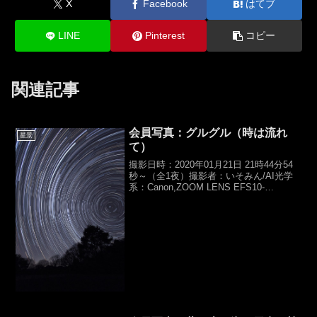
X
Facebook
はてブ
LINE
Pinterest
コピー
関連記事
会員写真：グルグル（時は流れ
星景
て）
撮影日時：2020年01月21日 21時44分54
秒～（全1夜）撮影者：いそみん/AI光学
系：Canon,ZOOM LENS EFS10-
22mm（f10mm,F3.5）カメラ：
Canon,EOS 60D露光時間：Kenko,PRO
SOF...