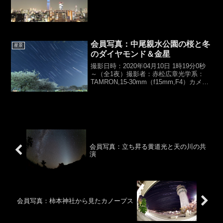
会員写真：中尾親水公園の桜と冬
星景
のダイヤモンド＆金星
撮影日時：2020年04月10日 1時19分0秒
～（全1夜）撮影者：赤松広章光学系：
TAMRON,15-30mm（f15mm,F4）カメ
ラ：Nikon,D800露光時間：
10sec×270【総露光時間：60m】架台：
カメラ三脚,固定撮影地：...
会員写真：立ち昇る黄道光と天の川の共
演
会員写真：柿本神社から見たカノープス