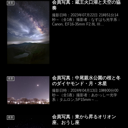
会員写真：蔵王火口湖と天空の協
星景
奏
撮影日時：2023年07月22日 21時51分14
秒～（全1夜）撮影者：なすはち光学系：
Canon, EF16-35mm F2.8L III
USM（f16mm,F2.8）カメラ：Central
DS, Astro 6D露光時間：IDAS ...
会員写真：中尾親水公園の桜と冬
星景
のダイヤモンド・月・木星
撮影日時：2024年04月13日 19時00分00
秒～（全1夜）撮影者：あかっしー光学
系：タムロン,SP15mm～
30mm（f15mm,F4）カメラ：
NIKON,D800露光時間：
3sec×17,ISO800【総露光時間：51ｓ】架
会員写真：東から昇るオリオン
台：カメ...
星景
座、おうし座