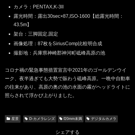
カメラ：PENTAX,K-3II
露光時間：露出30sec×87,ISO-1600【総露光時間：
43.5m】
架台：三脚固定,固定
画像処理：87枚をSiriusComp比較明合成
撮影地：兵庫県神崎郡神河町砥峰高原の池
コロナ禍の緊急事態措置宣言中2021年のゴールデンウイ
ーク、夜半過ぎても大勢で賑わう砥峰高原。一晩中自動車
の往来があり、高原の奥の池の水面の霧がヘッドライトに
照らされて浮かび上がりました。
星景
D-カメラレンズ
f20mm未満
デジタルカメラ
シェアする