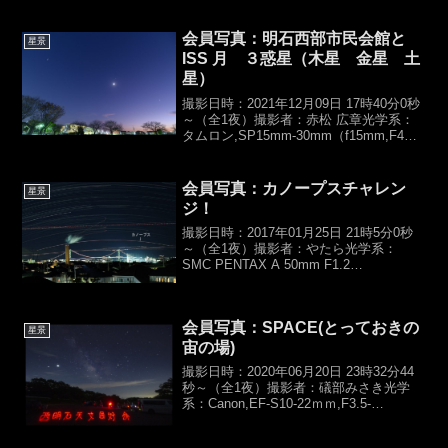
EOS 6D露光時間：20sec×...
会員写真：明石西部市民会館と
星景
ISS 月 ３惑星（木星 金星 土
星）
撮影日時：2021年12月09日 17時40分0秒
～（全1夜）撮影者：赤松 広章光学系：
タムロン,SP15mm-30mm（f15mm,F4）
カメラ：NIKON D800露光時間：
2sec【総露光時間：2sec】架台：カメラ
三脚,固定撮影地：...
会員写真：カノープスチャレン
星景
ジ！
撮影日時：2017年01月25日 21時5分0秒
～（全1夜）撮影者：やたら光学系：
SMC PENTAX A 50mm F1.2
（f50mm,F4）カメラ：PENTAX K-5IIs露
光時間：8sec×1044,ISO200【総露光時
間：2...
会員写真：SPACE(とっておきの
星景
宙の場)
撮影日時：2020年06月20日 23時32分44
秒～（全1夜）撮影者：礒部みさき光学
系：Canon,EF-S10-22ｍｍ,F3.5-
4.5（f10mm,F3.5）カメラ：
Canon,EOS60D露光時間：kenko,プロソ