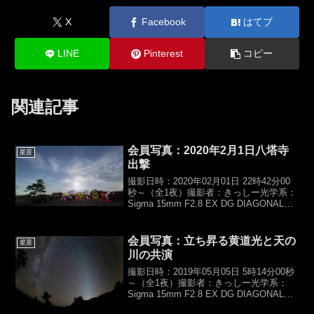
X
Facebook
はてブ
LINE
Pinterest
コピー
関連記事
会員写真：2020年2月1日八塔寺
星景
出撃
撮影日時：2020年02月01日 22時42分00
秒～（全1夜）撮影者：きっしー光学系：
Sigma 15mm F2.8 EX DG DIAGONAL
FISHEYE（f15mm,F3.5）カメラ：
Canon,EOS 6D (HKIR)露光時...
会員写真：立ち昇る黄道光と天の
星景
川の共演
撮影日時：2019年05月05日 5時14分00秒
～（全1夜）撮影者：きっしー光学系：
Sigma 15mm F2.8 EX DG DIAGONAL
FISHEYE（f15mm,F2.8）カメラ：Canon