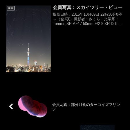
フトン(W),...
会員写真：スカイツリー・ビュー
星景
撮影日時：2015年10月09日 22時30分0秒
～（全1夜）撮影者：さくらｉ光学系：
Tamron,SP AF17-50mm F/2.8 XR DiⅡ
VC（f17mm,F4）カメラ：Canon,EOS
Kiss X5露光時間：ライトアップ...
会員写真：部分月食のターコイズフリン
ジ