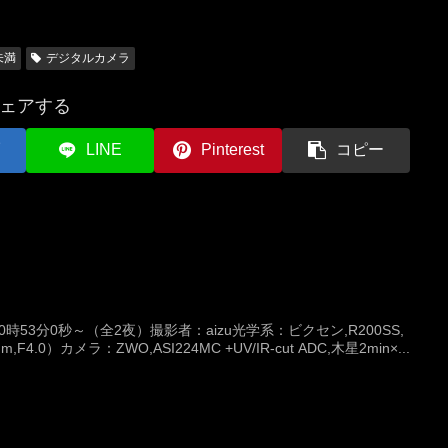
未満
デジタルカメラ
ェアする
LINE
Pinterest
コピー
20時53分0秒～（全2夜）撮影者：aizu光学系：ビクセン,R200SS,
F4.0）カメラ：ZWO,ASI224MC +UV/IR-cut ADC,木星2min×...