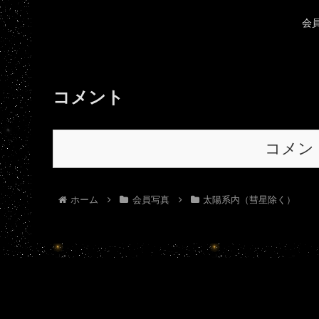
会
コメント
コメン
ホーム
会員写真
太陽系内（彗星除く）