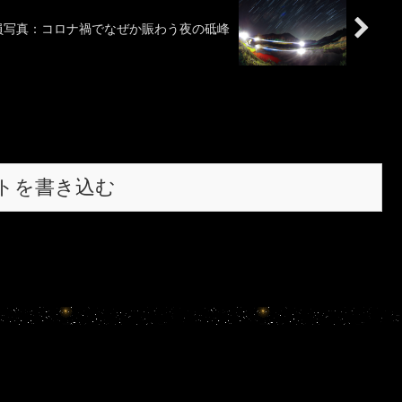
員写真：コロナ禍でなぜか賑わう夜の砥峰
トを書き込む