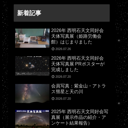
新着記事
2026年 西明石天文同好会
天体写真展（姫路労働会
館）はじまりました
2026.07.26
2026年 西明石天文同好会
天体写真展 PRポスターが
完成しました
2026.07.20
会員写真：紫金山・アトラ
ス彗星と天の川
2026.07.20
2025年 西明石天文同好会写
真展（展示作品の紹介・ア
ンケート結果報告）