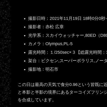
撮影日時：2021年11月19日 18時0分0
撮影者：赤松 広章
光学系：スカイウォッチャー,80ED（D80,f
カメラ：Olympus,PL-5
露光時間：１/250sec×３【総露光時間：3/
架台：ビクセン,スーパーポラリス,ノー
撮影地：明石市
この日は最高の天気で食分0.96という皆既
と本影と半影の境界にあるターコイズフリン
を合成しています。