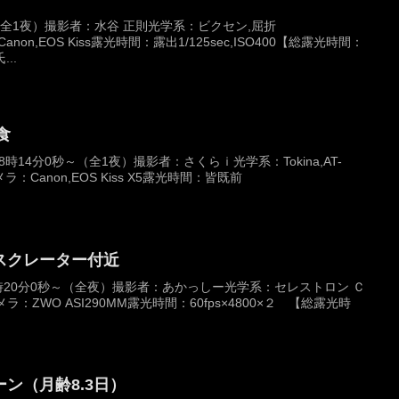
日（全1夜）撮影者：水谷 正則光学系：ビクセン,屈折
Canon,EOS Kiss露光時間：露出1/125sec,ISO400【総露光時間：
..
食
18時14分0秒～（全1夜）撮影者：さくらｉ光学系：Tokina,AT-
カメラ：Canon,EOS Kiss X5露光時間：皆既前
スクレーター付近
日 時20分0秒～（全夜）撮影者：あかっしー光学系：セレストロン Ｃ
）カメラ：ZWO ASI290MM露光時間：60fps×4800×２ 【総露光時
ン（月齢8.3日）