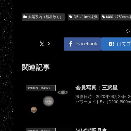
太陽系内（彗星除く）
D5～10cm未満
f400～750mm
シ
X
Facebook
はてブ
関連記事
会員写真：三惑星
太陽系内（彗星除く）
撮影日時：2020年08月25日 
パワーメイト5x（D200,f800mm,
ほぼ皆既月食