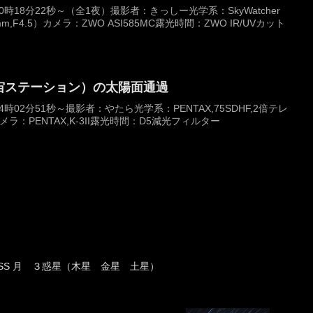
20時18分22秒～（全1夜）撮影者：きっしー光学系：SkyWatcher
00mm,F4.5）カメラ：ZWO ASI585MC露光時間：ZWO IR/UVカット
宇宙ステーション）の太陽面通過
14時02分51秒～撮影者：やたら光学系：PENTAX,75SDHF,2倍テレ
）カメラ：PENTAX,K-3II露光時間：D5減光フィルター
SS 月 ３惑星（木星 金星 土星）