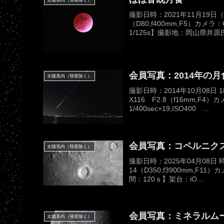
太陽系内（彗星除く）
撮影日時：2021年11月19
（D80,f400mm,F5）カメラ：
1/125s】撮影地：岡山県井原氏.
会員写真：2014年の月
太陽系内（彗星除く）
撮影日時：2014年10月08日 
X116 F2.8（f16mm,F4）
1/400sec×19,ISO400 ...
会員写真：コペルニク
太陽系内（彗星除く）
撮影日時：2025年04月08
14（D350,f3900mm,F11
間：120ｓ】架台：iO...
会員写真：ミネラルムー
太陽系内（彗星除く）