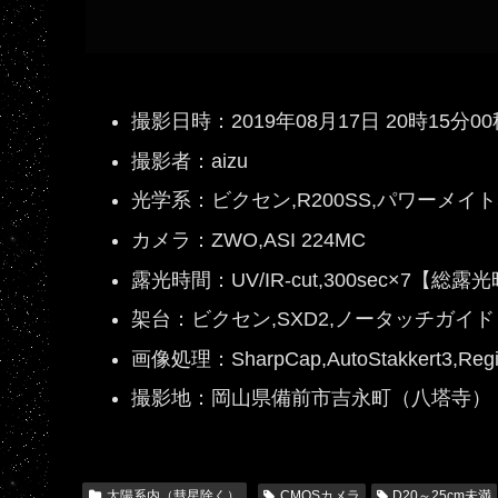
撮影日時：2019年08月17日 20時15分
撮影者：aizu
光学系：ビクセン,R200SS,パワーメイト5×+
カメラ：ZWO,ASI 224MC
露光時間：UV/IR-cut,300sec×7【総露
架台：ビクセン,SXD2,ノータッチガイド
画像処理：SharpCap,AutoStakkert3,Regi
撮影地：岡山県備前市吉永町（八塔寺）
太陽系内（彗星除く）
CMOSカメラ
D20～25cm未満