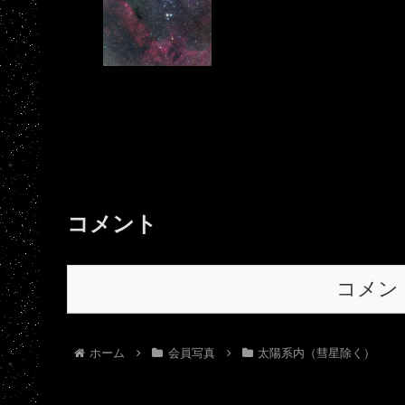
コメント
コメン
ホーム
会員写真
太陽系内（彗星除く）