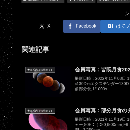
シ
X
Facebook
はてブ
関連記事
会員写真：皆既月食2022/
太陽系内（彗星除く）
撮影日時：2022年11月08
ε130D+εエクステンダー130D（
前部分食,1/1000s...
会員写真：部分月食の
太陽系内（彗星除く）
撮影日時：2021年11月19
ャー,80ED（D80,f500mm,
間：3/250sec...