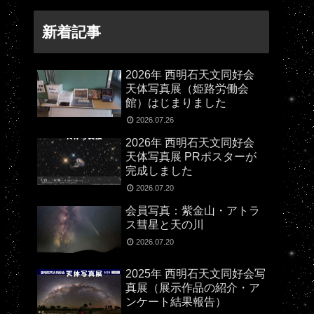
新着記事
2026年 西明石天文同好会
天体写真展（姫路労働会
館）はじまりました
2026.07.26
2026年 西明石天文同好会
天体写真展 PRポスターが
完成しました
2026.07.20
会員写真：紫金山・アトラ
ス彗星と天の川
2026.07.20
2025年 西明石天文同好会写
真展（展示作品の紹介・ア
ンケート結果報告）