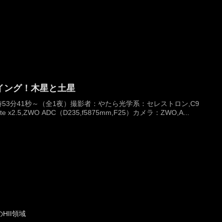
イング！木星と土星
0時53分41秒～（全1夜）撮影者：やたら光学系：セレストロン,C9
ermate x2.5,ZWO ADC（D235,f5875mm,F25）カメラ：ZWO,A...
HII領域