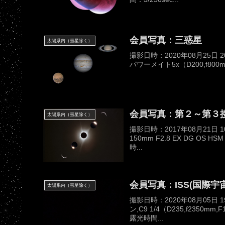
会員写真：三惑星
太陽系内（彗星除く）
撮影日時：2020年08月25日 
パワーメイト5x（D200,f800mm,
会員写真：第２～第３
太陽系内（彗星除く）
撮影日時：2017年08月21日
150mm F2.8 EX DG OS H
時...
会員写真：ISS(国際
太陽系内（彗星除く）
撮影日時：2020年08月05
ン,C9 1/4（D235,f2350mm
露光時間...