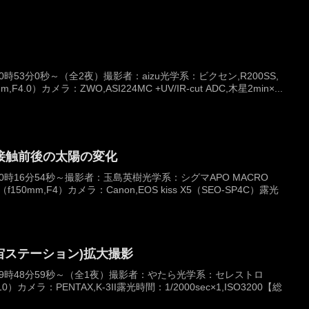
20時53分0秒～（全2夜）撮影者：aizu光学系：ビクセン,R200SS,
F4.0）カメラ：ZWO,ASI224MC +UV/IR-cut ADC,木星2min×...
接触前後の太陽の変化
 10時16分54秒～撮影者：玉島英樹光学系：シグマAPO MACRO
SM（f150mm,F4）カメラ：Canon,EOS kiss X5（SEO-SP4C）露光
宇宙ステーション)拡大撮影
日 19時48分59秒～（全1夜）撮影者：やたら光学系：セレストロ
,F10）カメラ：PENTAX,K-3II露光時間：1/2000sec×1,ISO3200【総