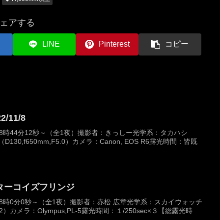
ェアする
LINE
Pinterest
コピー
11/8
日 18時44分12秒～（全1夜）撮影者：きっしー光学系：タカハシ
D130,f650mm,F5.0）カメラ：Canon, EOS R6露光時間：皆既
ターコイズフリンジ
日 18時0分0秒～（全1夜）撮影者：赤松 広章光学系：スカイウォッチ
F6.2）カメラ：Olympus,PL-5露光時間：１/250sec×３【総露光時