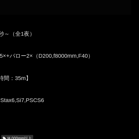
00秒～（全1夜）
バロー2×（D200,f8000mm,F40）
光時間：35m】
Stax6,Si7,PSCS6
f4,000mm以上