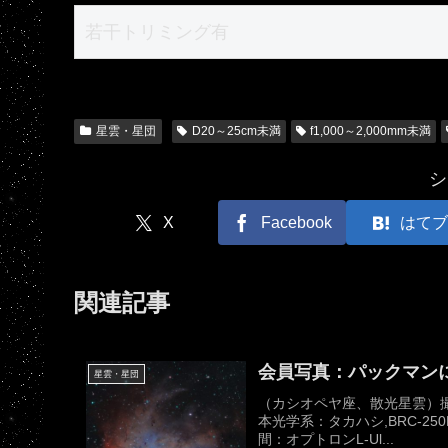
若干トリミング有
星雲・星団
D20～25cm未満
f1,000～2,000mm未満
シ
X
Facebook
はてブ
関連記事
会員写真：パックマン
星雲・星団
（カシオペヤ座、散光星雲）撮影
本光学系：タカハシ,BRC-250M
間：オプトロンL-Ul...