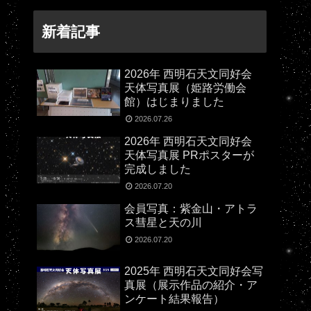
新着記事
2026年 西明石天文同好会
天体写真展（姫路労働会
館）はじまりました
2026.07.26
2026年 西明石天文同好会
天体写真展 PRポスターが
完成しました
2026.07.20
会員写真：紫金山・アトラ
ス彗星と天の川
2026.07.20
2025年 西明石天文同好会写
真展（展示作品の紹介・ア
ンケート結果報告）