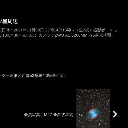
ツ星周辺
時：2024年11月03日 23時14分15秒～（全2夜）撮影者：きっ
30,f430mm,F3.3）カメラ：ZWO ASI6200MM Pro露光時間：
グ三角形と西部52番星4.3等星付近）
会員写真：M27 亜鈴状星雲