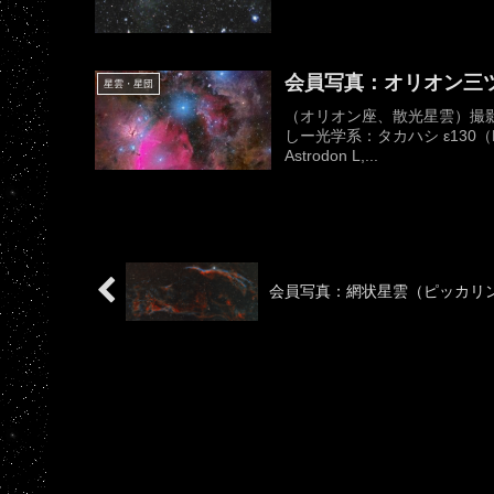
会員写真：オリオン三
星雲・星団
（オリオン座、散光星雲）撮影日
しー光学系：タカハシ ε130（D1
Astrodon L,...
会員写真：網状星雲（ピッカリン