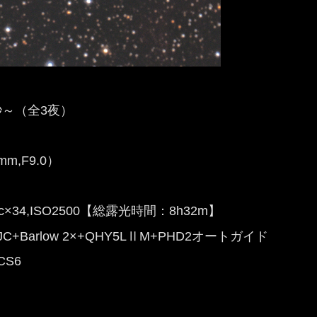
0秒～（全3夜）
m,F9.0）
sec×34,ISO2500【総露光時間：8h32m】
JC+Barlow 2×+QHY5LⅡM+PHD2オートガイド
CS6