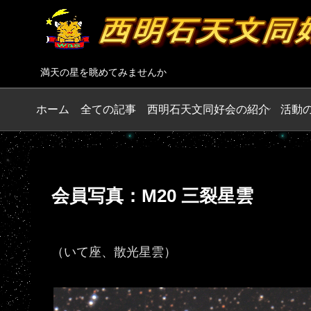
満天の星を眺めてみませんか
ホーム
全ての記事
西明石天文同好会の紹介
活動
会員写真：M20 三裂星雲
（いて座、散光星雲）