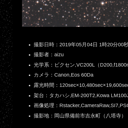
撮影日時：2019年05月04日 1時20分0
撮影者：aizu
光学系：ビクセン,VC200L（D200,f1800m
カメラ：Canon,Eos 60Da
露光時間：120sec×10,480sec×19,600
架台：タカハシ,EM-200T2,Kowa LM100
画像処理：Rstacker,CameraRaw,SI7,PS
撮影地：岡山県備前市吉永町（八塔寺）