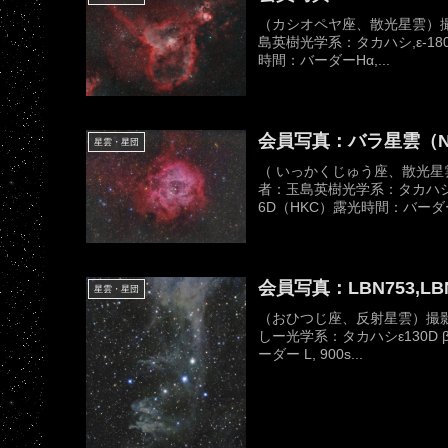
（カシオペヤ座、散光星雲）撮影
島英樹光学系：タカハシ,ε-180E
時間：バーダーHα,...
会員写真：バラ星雲（NG
星雲・星団
（ いっかくじゅう座、散光星雲）
者：玉島英樹光学系：タカハシ,ε-1
6D（HKC）露光時間：バーダー
会員写真：LBN753,LB
星雲・星団
（おひつじ座、反射星雲）撮影日
しー光学系：タカハシε130D βS
ーダー L, 900s...