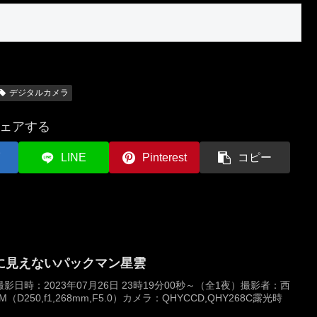
デジタルカメラ
ェアする
LINE
Pinterest
コピー
に見えないパックマン星雲
日時：2023年07月26日 23時19分00秒～（全1夜）撮影者：西
（D250,f1,268mm,F5.0）カメラ：QHYCCD,QHY268C露光時