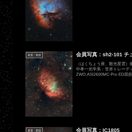
会員写真：sh2-101 
星雲・星団
（はくちょう座、散光星雲）撮影
中孝一光学系：笠井トレーディング,
ZWO,ASI2600MC-Pro ED屈折
会員写真：IC1805
星雲・星団