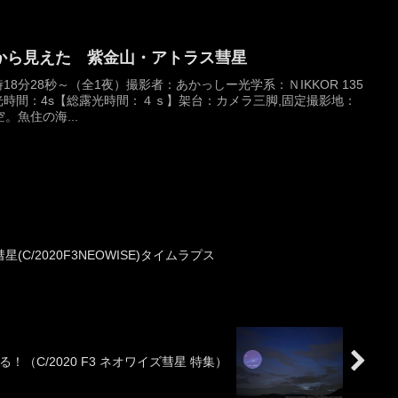
から見えた 紫金山・アトラス彗星
 時18分28秒～（全1夜）撮影者：あかっしー光学系：ＮIKKOR 135
0露光時間：4s【総露光時間：４ｓ】架台：カメラ三脚,固定撮影地：
魚住の海...
C/2020F3NEOWISE)タイムラプス
！（C/2020 F3 ネオワイズ彗星 特集）