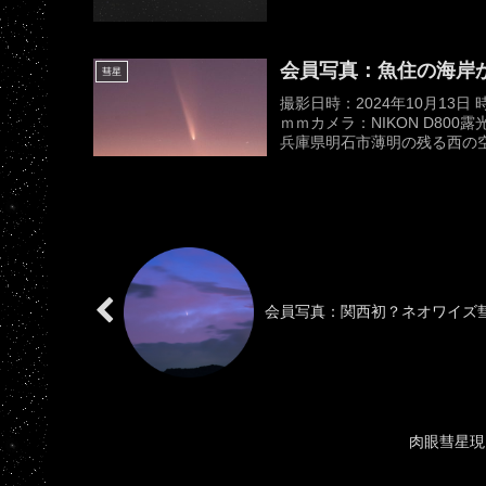
会員写真：魚住の海岸
彗星
撮影日時：2024年10月13日
ｍｍカメラ：NIKON D80
兵庫県明石市薄明の残る西の空。
会員写真：関西初？ネオワイズ彗星(
肉眼彗星現る