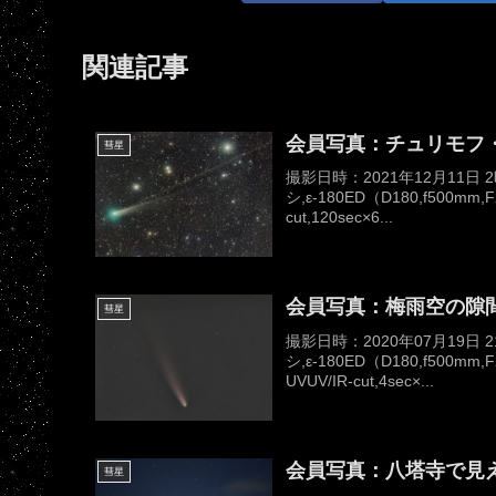
関連記事
会員写真：チュリモフ
彗星
撮影日時：2021年12月11日
シ,ε-180ED（D180,f500m
cut,120sec×6...
会員写真：梅雨空の隙間
彗星
撮影日時：2020年07月19
シ,ε-180ED（D180,f500
UVUV/IR-cut,4sec×...
会員写真：八塔寺で見
彗星