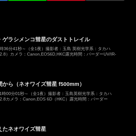
・ゲラシメンコ彗星のダストトレイル
 2時36分41秒～（全1夜）撮影者：玉島 英樹光学系：タカハ
m,F2.8）カメラ：Canon,EOS6D,HKC露光時間：バーダーUV/IR-
から（ネオワイズ彗星 f500mm）
日 21時00分01秒～（全1夜）撮影者：玉島英樹光学系：タカハ
mm,F2.8カメラ：Canon,EOS 6D（HKC）露光時間：バーダー
えたネオワイズ彗星