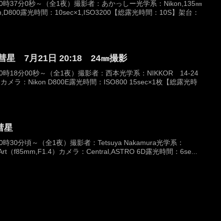
20時37分0秒～（全1夜）撮影者：あかっしー光学系：Nikon,135㎜
on,D800露光時間：10sec×1,ISO3200【総露光時間：10S】架台：
 7月21日 20:18 24㎜撮影
20時18分00秒～（全1夜）撮影者：西本光学系：NIKKOR 14‐24
）カメラ：Nikon D800E露光時間：ISO800 15sec×1枚【総露光時
彗星
0時30分頃～（全1夜）撮影者：Tetsuya Nakamura光学系：
 Art（f85mm,F1.4）カメラ：Central,ASTRO 6D露光時間：6se...