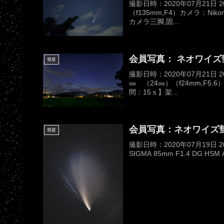
撮影日時：2020年07月21日 
（f135mm,F4）カメラ：Nik
カメラ三脚,固...
会員写真： ネオワイズ彗星
彗星
撮影日時：2020年07月21日 
㎜ （24㎜）（f24mm,F5.6
間：15ｓ】架...
会員写真：ネオワイズ
彗星
撮影日時：2020年07月19日 2
SIGMA 85mm F1.4 DG HSM