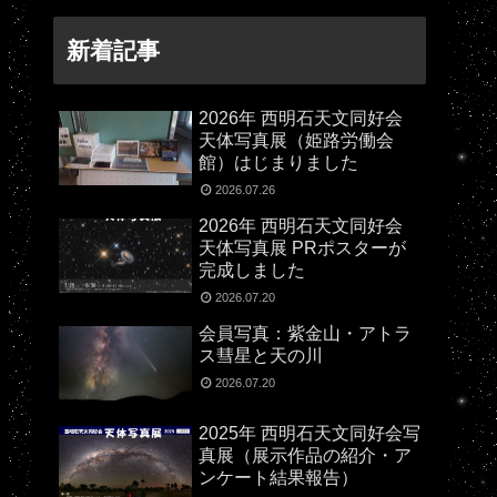
新着記事
2026年 西明石天文同好会
天体写真展（姫路労働会
館）はじまりました
2026.07.26
2026年 西明石天文同好会
天体写真展 PRポスターが
完成しました
2026.07.20
会員写真：紫金山・アトラ
ス彗星と天の川
2026.07.20
2025年 西明石天文同好会写
真展（展示作品の紹介・ア
ンケート結果報告）