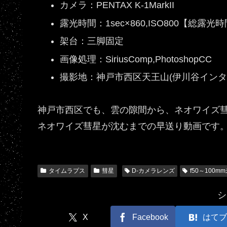
カメラ：PENTAX K-1MarkII
露光時間：1sec×860,ISO800【総露光時
架台：三脚固定
画像処理：SiriusComp,PhotoshopCC
撮影地：神戸市西区天王山(伊川谷インタ
神戸市西区でも、雲の隙間から、ネオワイズ彗星(C
ネオワイズ彗星が沈むまでの早送り動画です
タイムラプス
彗星
D-カメラレンズ
f50～100m
シ
X
Facebook
はてブ