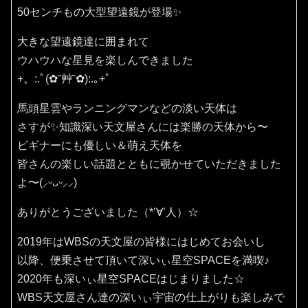
50センチもの大型望遠鏡が登場✨
大きな望遠鏡達に囲まれて
ウハウハな星見を楽しんできました
+。:.ﾟ(✿˘艸˘✿):.｡+ﾟ
馬頭星雲やランニングマンなどの淡い天体は
さすが✨知識深い天文屋さんには楽勝の天体から〜
ビギナーにも優しい＆萌え天体を
皆さんの楽しい話題とともに覗かせていただきました
よ〜(⸝ᵕᴗᵕ⸝⸝)
ありがとうございました（*’∀’人）☆
2019年はWBSの天文屋の皆様にはじめてお会いし
以降、便乗させて頂いて深いぃ星空SPACEを満喫♪
2020年も深いぃ星空SPACEはじまりました☆
WBS天文屋さん達の深いぃ宇宙の仕上がりも楽しみで