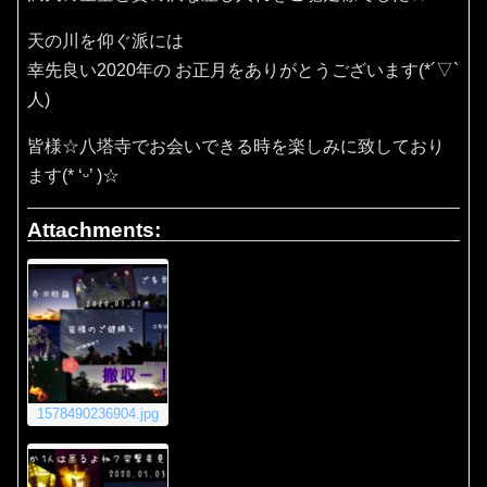
天の川を仰ぐ派には
幸先良い2020年の お正月をありがとうございます(*´▽`
人)
皆様☆八塔寺でお会いできる時を楽しみに致しており
ます(* ‘ᵕ’ )☆
Attachments:
1578490236904.jpg