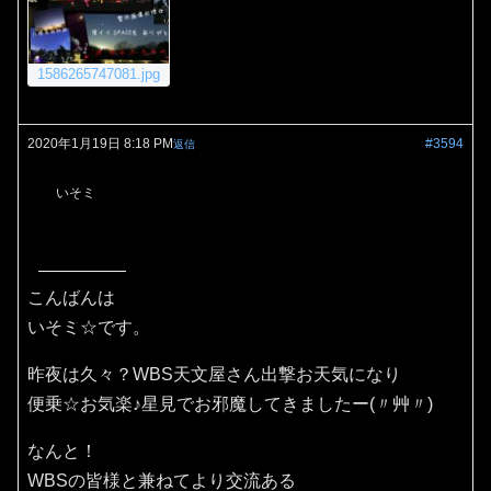
1586265747081.jpg
2020年1月19日 8:18 PM
#3594
返信
いそミ
こんばんは
いそミ☆です。
昨夜は久々？WBS天文屋さん出撃お天気になり
便乗☆お気楽♪星見でお邪魔してきましたー(〃艸〃)
なんと！
WBSの皆様と兼ねてより交流ある