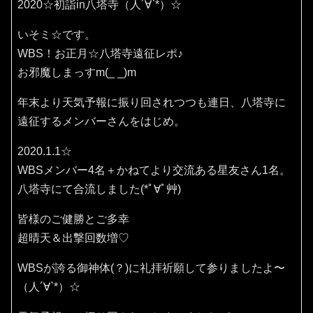
2020☆初詣in八塔寺（人´∀`*）☆
いそミ☆です。
WBS！お正月☆八塔寺遠征レポ♪
お邪魔しまっすm(_ _)m
年末より天気予報に振り回されつつも連日、八塔寺に
遠征するメンバーさんをはじめ。
2020.1.1☆
WBSメンバー4名＋かねてより交流ある星友さん1名。
八塔寺にて合流しました(*ﾟ∀ﾟ艸)
皆様のご健勝とご多幸
超晴天＆出撃回数増♡
WBSが誇る御神体(？)に礼拝祈願して参りましたよ〜
（人´∀`*）☆