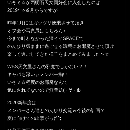
いそミ☆が西明石天文同好会に入会したのは
2019年の9月からですが
昨年1月にはガッツリ便乗させて頂き
オフ会や写真展はもちろん♪
今まで叶わなかった深イイSPACEで
のんびり気ままに過ごせる環境にお邪魔させて頂け
楽しく過ごしてきた様子をまとめてみました〜☆
WBS天文屋さんの邪魔でしかない？！
キャパも深いぃメンバー揃い！
いそミ☆程度のお邪魔なんて
気にされてないので無問題(・∀・)b
2020新年度は
メンバーさん達とのんびり交流＆今後の計画？
夏に向けての出撃がっ(^^;