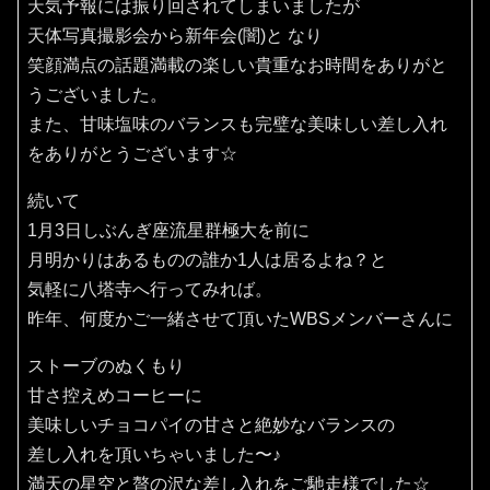
天気予報には振り回されてしまいましたが
天体写真撮影会から新年会(闇)と なり
笑顔満点の話題満載の楽しい貴重なお時間をありがと
うございました。
また、甘味塩味のバランスも完璧な美味しい差し入れ
をありがとうございます☆
続いて
1月3日しぶんぎ座流星群極大を前に
月明かりはあるものの誰か1人は居るよね？と
気軽に八塔寺へ行ってみれば。
昨年、何度かご一緒させて頂いたWBSメンバーさんに
ストーブのぬくもり
甘さ控えめコーヒーに
美味しいチョコパイの甘さと絶妙なバランスの
差し入れを頂いちゃいました〜♪
満天の星空と贅の沢な差し入れをご馳走様でした☆