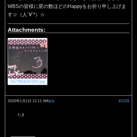
WBSの皆様に星の数ほどのHappyをお祈り申し上げま
す☆（人´∀`*）☆
Attachments:
1577854247003.jpg
2020年1月1日 12:11 AM
#2226
返信
たま