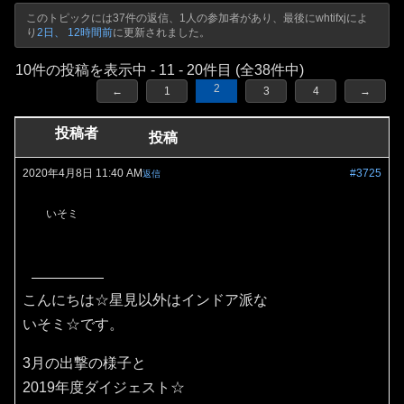
このトピックには37件の返信、1人の参加者があり、最後に
whtifxj
によ
り
2日、 12時間前
に更新されました。
10件の投稿を表示中 - 11 - 20件目 (全38件中)
2
←
1
3
4
→
投稿者
投稿
2020年4月8日 11:40 AM
#3725
返信
いそミ
こんにちは☆星見以外はインドア派な
いそミ☆です。
3月の出撃の様子と
2019年度ダイジェスト☆