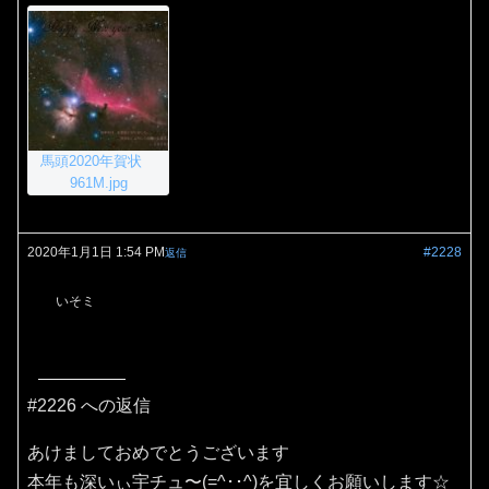
馬頭2020年賀状
961M.jpg
2020年1月1日 1:54 PM
#2228
返信
いそミ
#2226 への返信
あけましておめでとうございます
本年も深いぃ宇チュ〜(=^･･^)を宜しくお願いします☆