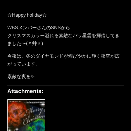
☆Happy holiday☆
WBSメンバーさんのSNSから
クリスマスカラー溢れる素敵なバラ星雲を拝借してき
ました〜(〃艸〃)
今夜は、冬のダイヤモンドが煌びやかに輝く夜空が広
がっています。
素敵な夜を✨
Attachments: