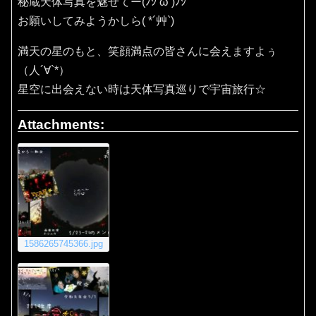
秘蔵天体写真を魅せてー(ﾉｼ’ω’)ﾉｼ
お願いしてみようかしら( *´艸`)
満天の星のもと、笑顔満点の皆さんに会えますよぅ
（人´∀`*）
星空に出会えない時は天体写真巡りで宇宙旅行☆
Attachments:
1586265745366.jpg