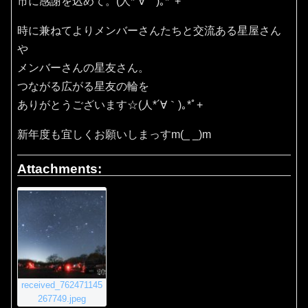
市に感謝を込めて。(⁠人⁠*⁠´⁠∀⁠｀⁠)⁠｡⁠*ﾟ⁠+
時に兼ねてよりメンバーさんたちと交流ある星屋さん
や
メンバーさんの星友さん。
つながる広がる星友の輪を
ありがとうございます☆(⁠人⁠*⁠´⁠∀⁠｀⁠)⁠｡⁠*ﾟ⁠+
新年度も宜しくお願いしまっすm(_ _)m
Attachments:
received_762471145
267749.jpeg