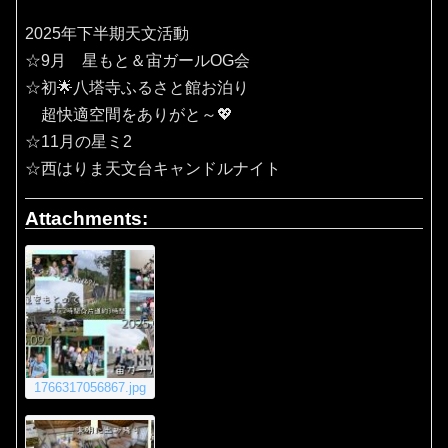
2025年下半期天文活動
☆9月 星もと＆宙ガールOG会
☆初🌟八塔寺ふるさと館お泊り
超快適空間をありがと～💖
☆11月の星ミ2
☆西はりま天文台キャンドルナイト
Attachments:
1766317056867.jpg