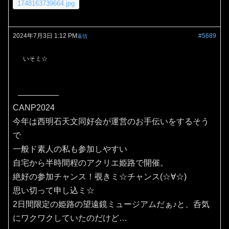
1748163739664.jpg
2024年7月3日 1:12 PM
#5689
返信
いそミ☆
CANP2024
今年は西明石天文同好会が運営のお手伝いをするそう
で
一般ド素人の私も参加しやすい
自宅から半時間程のアクリエ姫路で開催。
絶好の参加チャンス！覗きミ☆チャンス(⁠☆⁠∀☆⁠)
思い切って申し込ミ☆
2日間限定の姫路の望遠鏡ミュージアムだぁ♪と、呑気
にワクワクしていたのだけど…