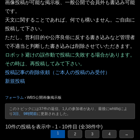
画像投稿が可能な掲示板、一般公開で会員外も書込み可能
です。
天文に関することであれば、何でも構いません。ご自由に
投稿して下さい。
ただし、営利目的や公序良俗に反する書き込みなど管理者
で不適当と判断した書き込みは削除させていただきます。
ロボット避けの誤作動で投稿に失敗する場合があります。
その時は、再投稿してみて下さい。
投稿記事の削除依頼（ご本人の投稿のみ受付）
新規投稿
フォーラム
›
WBS公開画像掲示板
このトピックには37件の返信、1人の参加者があり、最後に
whtifxj
によ
り
3日、 9時間前
に更新されました。
10件の投稿を表示中 - 1 - 10件目 (全38件中)
1
2
3
4
→