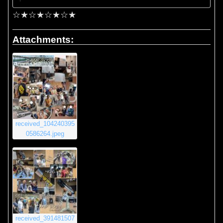
☆★☆★☆★☆★
Attachments:
received_104240395
0586264.jpeg
received_391481507