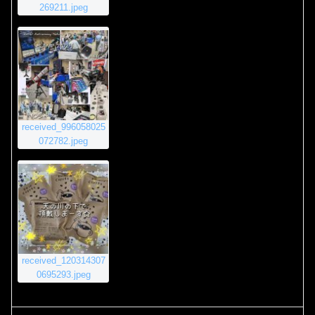
269211.jpeg
received_996058025
072782.jpeg
received_120314307
0695293.jpeg