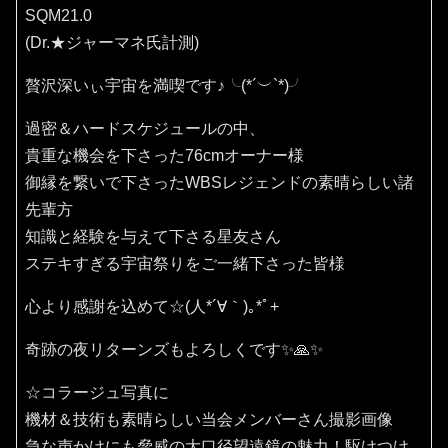
SQM21.0
(Dr.★ジャーマネ氏計測)
贅沢深いぃ宇宙を満喫です♪⁠╰⁠(⁠*⁠´⁠︶⁠`⁠*⁠)⁠╯
過密＆ハードスケジュールの中、
貴重な機会を下さった76cmオーナー様
御縁を繋いで下さったWBSレジェンドの素晴らしい諸
先輩方
知識と経験を与えて下さる星友さん
ステキすぎる宇宙祭りをご一緒下さった皆様
心より感謝を込めて☆(⁠人⁠*⁠´⁠∀⁠｀⁠)⁠｡⁠*ﾟ⁠+
奇跡の夜リターンズもよろしくです✨🙏✨️
☆コラージュ写真に
機材＆技術も素晴らしい当会メンバーさん撮影画像
急な声かけにも脅威の大口径望遠鏡の魅力！駆けつけ