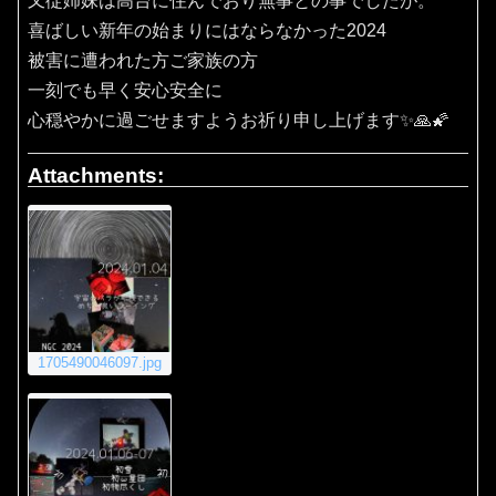
又従姉妹は高台に住んでおり無事との事でしたが。
喜ばしい新年の始まりにはならなかった2024
被害に遭われた方ご家族の方
一刻でも早く安心安全に
心穏やかに過ごせますようお祈り申し上げます✨🙏🌠
Attachments:
1705490046097.jpg