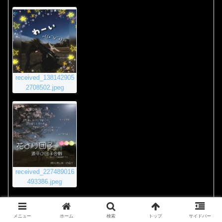
received_138142905
2708502.jpeg
received_227489016
493386.jpeg
2020年11月23日 8:55 PM
#4011
返信
メニュー
ホーム
検索
トップ
サイドバー