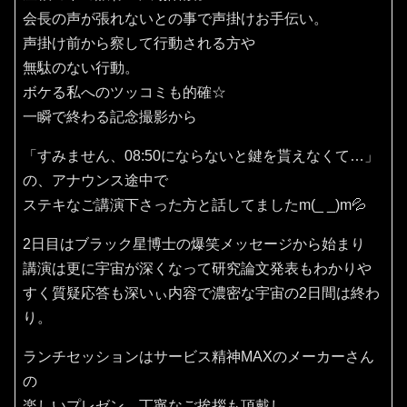
会長の声が張れないとの事で声掛けお手伝い。
声掛け前から察して行動される方や
無駄のない行動。
ボケる私へのツッコミも的確☆
一瞬で終わる記念撮影から
「すみません、08:50にならないと鍵を貰えなくて…」
の、アナウンス途中で
ステキなご講演下さった方と話してましたm(_ _)m💦
2日目はブラック星博士の爆笑メッセージから始まり
講演は更に宇宙が深くなって研究論文発表もわかりや
すく質疑応答も深いぃ内容で濃密な宇宙の2日間は終わ
り。
ランチセッションはサービス精神MAXのメーカーさん
の
楽しいプレゼン、丁寧なご挨拶も頂戴し