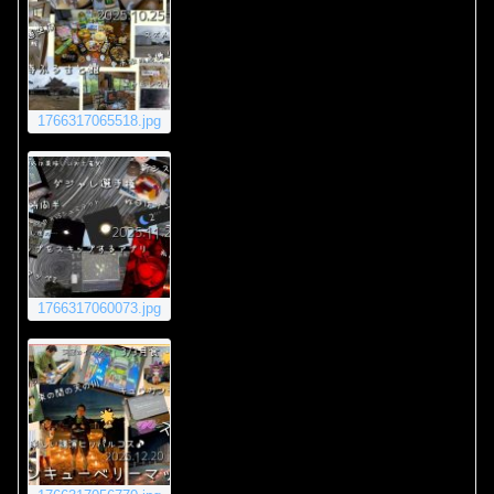
1766317065518.jpg
1766317060073.jpg