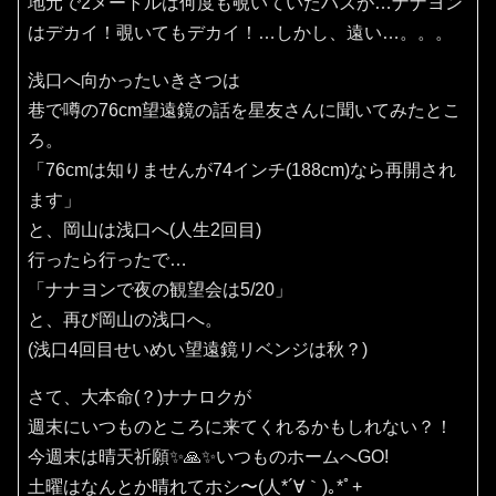
地元で2メートルは何度も覗いていたハズが…ナナヨン
はデカイ！覗いてもデカイ！…しかし、遠い…。。。
浅口へ向かったいきさつは
巷で噂の76cm望遠鏡の話を星友さんに聞いてみたとこ
ろ。
「76cmは知りませんが74インチ(188cm)なら再開され
ます」
と、岡山は浅口へ(人生2回目)
行ったら行ったで…
「ナナヨンで夜の観望会は5/20」
と、再び岡山の浅口へ。
(浅口4回目せいめい望遠鏡リベンジは秋？)
さて、大本命(？)ナナロクが
週末にいつものところに来てくれるかもしれない？！
今週末は晴天祈願✨️🙏✨️いつものホームへGO!
土曜はなんとか晴れてホシ〜(⁠人⁠*⁠´⁠∀⁠｀⁠)⁠｡⁠*ﾟ⁠+