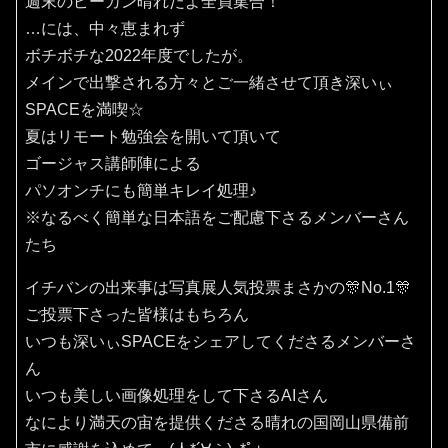
週末のピーカン晴れだよ全員集合！
…には、中々恵まれず
ボチボチな2022年度でしたが。
メインで出撃される方々とご一緒させて頂き深いぃ
SPACEを満喫☆
夏はリモート勉強会を開いて頂いて
ゴージャス講師陣による
パソオンチにも簡単キレイ処理♪
※なるべく簡単な日本語をご配慮下さるメンバーさん
たち
イチバンの出来事は写真展人気投票まさかの🎊No.1🎊
ご投票下さった皆様はもちろん
いつも深いぃSPACEをシェアしてくださるメンバーさ
ん
いつも美しい画像処理をして下さるAIさん
なにより満天の宙を提供くださる晴れの国岡山県備前