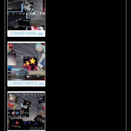
1748163739565.jpg
17481637396152.jpg