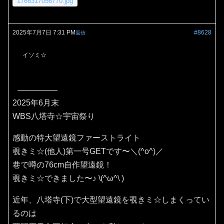
1766317056770.jpg
2025年7月7日 7:31 PM
#8628
返信
イソミ☆
2025年6月末
WBS八塔寺☆宇宙祭り
感動の特大望遠鏡ファーストライト
覗きミ☆(他人)第一号GETです〜＼(^o^)／
巷で噂の76cm自作望遠鏡！
覗きミ☆できました〜♪⁠ ⁠\⁠(⁠^⁠ω⁠^⁠\⁠ ⁠)
近年、八塔寺(下)で大型望遠鏡を覗きミ☆しまくってい
るのは