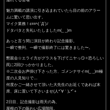
魅力満載の講演に引き込まれていたら目の前のアラー
ムに驚いて思い出す。
マイク業務！ε≡≡ﾍ( ´Д`)ﾉ
ドタバタと失礼いたしましたm(_ _)m
あっと言う間に演目が終わり記念撮影。
一瞬で整列、一瞬で撮影終了には驚きました〜。
懇親会☆エライ方がグラスを下げてニヤっ😏✧恐ろしい
罠に2回ひっかかりました。
※二次会お声掛け下さった方、ゴメンナサイm(_ _)m極
度の人見知りで…
何度かご一緒させて頂いた大先生のお近くであれば末
席、床に置いて下さいませ(⁠人⁠*⁠´⁠∀⁠｀⁠)⁠｡⁠*ﾟ⁠+
2日目、記念撮影は雨天の為、
屋根の下の賑わい広場階段。