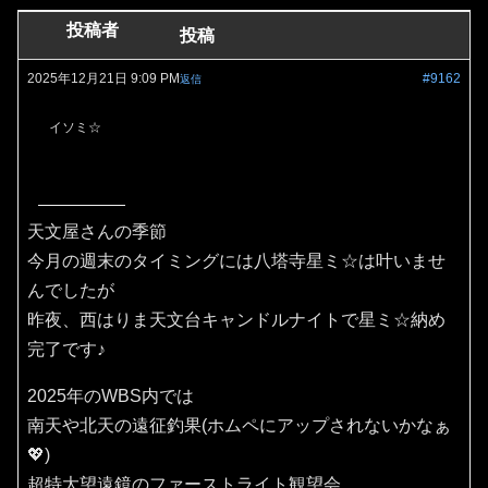
投稿者
投稿
2025年12月21日 9:09 PM
#9162
返信
イソミ☆
天文屋さんの季節
今月の週末のタイミングには八塔寺星ミ☆は叶いませ
んでしたが
昨夜、西はりま天文台キャンドルナイトで星ミ☆納め
完了です♪
2025年のWBS内では
南天や北天の遠征釣果(ホムペにアップされないかなぁ
💖)
超特大望遠鏡のファーストライト観望会