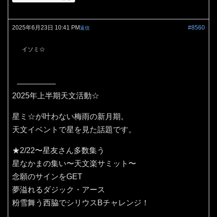
2025年6月23日 10:41 PM
#8560
返信
イソミ☆
2025年上半期天文活動☆
星ミ☆が叶わない梅雨の新月期。
天文イベントで星を見た話題です。
★2/22〜星友さん多数集う
星なかまの集い〜天文楽サミット〜
念願のサインをGET
夢溢れるダジック・アース
粉雪舞う西脇でシリウスBチャレンジ！