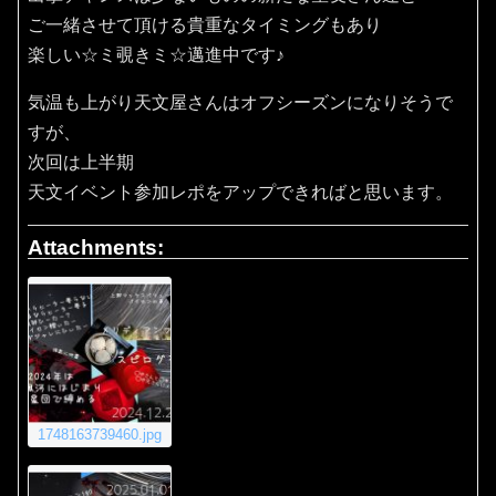
ご一緒させて頂ける貴重なタイミングもあり
楽しい☆ミ覗きミ☆邁進中です♪
気温も上がり天文屋さんはオフシーズンになりそうで
すが、
次回は上半期
天文イベント参加レポをアップできればと思います。
Attachments:
1748163739460.jpg