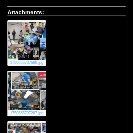
Attachments:
1750685707590.jpg
1750685707287.jpg