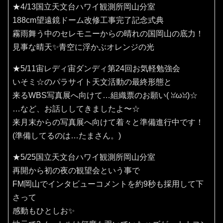
★4/13国立天文台ハワイ観測所岡山分室
188cm望遠鏡ドーム改修工事完了記念式典
霧雨舞う中のセレモニーからの晴れの国岡山の底力！
見事な晴天✨️青空に浮かぶオレンジの光
★5/11宙レディ宙ダンディ第24回お気軽勉強会
いそミ☆のパラサイト天文活動の最終形態と
来るWBS写真展へ向けて…組織票のお願い(⁠ ⁠ꈍ⁠ω⁠ꈍ⁠)☆
…など、お話ししてきましたよ〜☆
来月末からの写真展へ向けて着々と準備進行中です！
(準備してるのは…たまさん。)
★5/25国立天文台ハワイ観測所岡山分室
再開から初の夜の観望会という事で
FM岡山でインタビューコメントを約9秒も採用して下
さって
感動もひとしお✨️