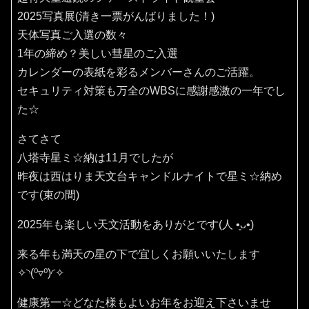
2025写真展(清き一票がんばりました！)
天体写真ご入選の数々
1年の締め？美しい彗星のご入選
カレンダーの表紙を彩るメンバーさんのご活躍。
セキュリティ対策も万全のWBSに感謝感激の一年でし
た☆
さてさて
八塔寺星ミ☆納は11月でしたが
昨夜は西はりま天文台キャンドルナイトで星ミ☆納め
です(束の間)
2025年も楽しい天文活動をありがとです(⁠人⁠ ⁠•͈⁠ᴗ⁠•͈⁠)
来る年も満天の星の下で宜しくお願いいたします
✧⁠◝⁠(⁠⁰⁠▿⁠⁰⁠)⁠◜⁠✧
健康第一☆どなた様もよいお年をお迎え下さいませ