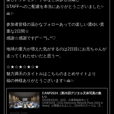
STAFFへのご配慮を本当にありがとうございました✨
🙏✨
参加者皆様の温かなフォローあっての楽しい濃ゆい貴
重な2日間☆
感謝☆感謝です(⁠*⁠˘⁠︶⁠˘⁠*⁠)⁠.⁠｡⁠*⁠♡
地球の重力が増えた気がするのは2日目にお兄ちゃんが
走ってくれたせいだと思うー。
☆★☆★☆★☆★
魅力満天のタイトルはこちらのまとめサイトより
福の神様ありがとうございます✨🙏✨
CANP2024（第26回デジタル天体写真の集
い）
2024年6月29・30日、兵庫県姫路市にて
CANP2024（CCD Astronomy Network Party 2024 in
Himeji）が開催されました。2024年のテーマは「天体
写真マイスタイル ～私のこだわり～」。ハイアマチ...
posfie.com