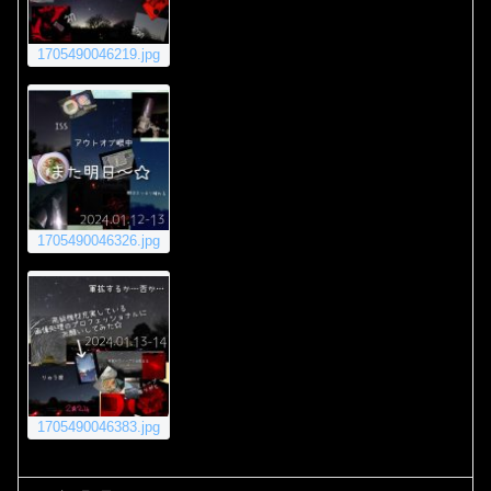
1705490046219.jpg
1705490046326.jpg
1705490046383.jpg