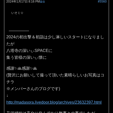
2024年1月17日 8:16 PM
#5560
返信
いそミ☆
2024の初出撃＆初詣は少し淋しいスタートになりまし
たが
八塔寺の深いぃSPACEに
集う皆様の深いぃ懐に
感謝✨🙏感謝✨🙏
(贅沢にお願いして撮って頂いた素晴らしいお写真はコ
チラ
※メンバーさんのブログです)
↓
http://madasora.livedoor.blog/archives/23632397.html