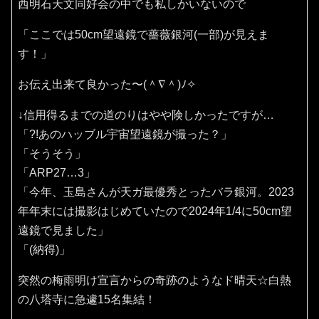
西明石天文同好会の中でも私しかいないので
「ここでは50cm望遠鏡で薔薇銀河(一部)が見えま
す！」
お伝え出来て良かった〜(⁠＾⁠∇⁠＾⁠)⁠ﾉ⁠✧⁠
↓信用得るまでの道のりはやや険しかったですが…
「?!あのハッブル宇宙望遠鏡が撮った？」
「そうそう」
「ARP27…3」
「今年、玉島さんが天ガ最優秀とったバラ銀河。2023
年年末には撮影はじめていたので2024年1/4に50cm望
遠鏡で見ました」
「(納得)」
突然の梅雨明け宣言からの奇跡のようなド晴天☆白熱
の八塔寺に急遽15名集結！