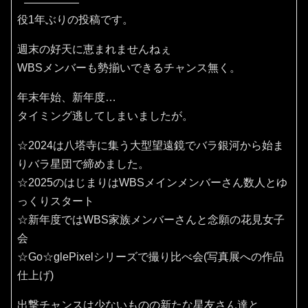
役1年ぶりの投稿です。
週末の好天に恵まれませんねぇ
WBSメンバーも勢揃いできるチャンス無く。
年末年始、新年度…
タイミング逃してしまいましたが。
☆2024は八塔寺に集う大型望遠鏡でバラ銀河から始ま
りバラ星団で締めました。
☆2025のはじまりはWBSメインメンバーさん数人とゆ
っくりスタート
☆新年度ではWBS家族メンバーさんと念願の花見女子
会
☆Go☆glePixelシリーズで撮り比べ会(写真展への作品
仕上げ)
出撃チャンスは少ないものの新たな星友さん達と