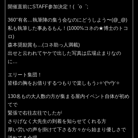
開催直前にSTAFF参加決定！(⁠゜⁠o⁠゜⁠;
360°有名…執筆陣の集う会なのにどうしよう〜(⁠@⁠_⁠@⁠)
私も執筆した事あるもん！(1000%コネの★博士のトコ
ロ)
森本奨励賞も…(コネ助っ人満載)
出せと云われてヤケで出した写真は広場止まりなの
に…
エリート集団！
皆様の胸をお借りするつもりで楽しもう♪✧⁠◝⁠(⁠⁰⁠▿⁠⁰⁠)⁠◜⁠✧
130名もの大人数の方が集まる屋内イベント自体が初め
てで
緊張で右往左往でしたが
さりげなく大先生の到着を知らせてくれる方
厚い労いの声を掛けて下さる方々から始まり優しさで
溢れてる会場