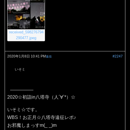
received_598276794
290477.jpeg
2020年1月8日 10:41 PM
#2247
返信
いそミ
2020☆初詣in八塔寺（人´∀`*）☆
いそミ☆です。
WBS！お正月☆八塔寺遠征レポ♪
お邪魔しまっすm(_ _)m