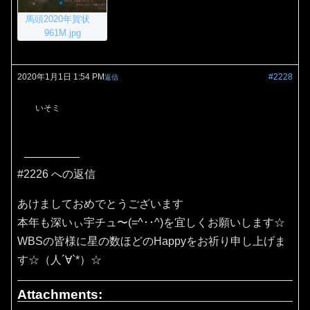
馬頭2020年賀状
961M.jpg
2020年1月1日 1:54 PM
#2228
返信
いそミ
#2226 への返信
あけましておめでとうございます
本年も深いぃ宇チュ〜(=^･･^)を宜しくお願いします☆
WBSの皆様に星の数ほどのHappyをお祈り申し上げま
す☆（人´∀`*）☆
Attachments: