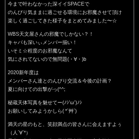
今まで叶わなかった深イイSPACEで
のんびり気ままに過ごせる環境にお邪魔させて頂け
楽しく過ごしてきた様子をまとめてみました〜☆
WBS天文屋さんの邪魔でしかない？！
キャパも深いぃメンバー揃い！
いそミ☆程度のお邪魔なんて
気にされてないので無問題(・∀・)b
2020新年度は
メンバーさん達とのんびり交流＆今後の計画？
夏に向けての出撃がっ(^^;
秘蔵天体写真を魅せてー(ﾉｼ’ω’)ﾉｼ
お願いしてみようかしら( *´艸`)
満天の星のもと、笑顔満点の皆さんに会えますよぅ
（人´∀`*）