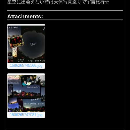
星空に出会えない時は天体写真巡りで宇宙旅行☆
Attachments:
1586265745366.jpg
1586265747081.jpg