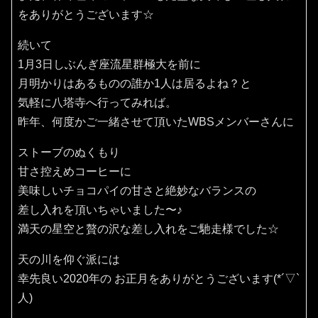
をありがとうございます☆
続いて
1月3日しぶんぎ座流星群極大を前に
月明かりはあるものの誰か1人は居るよね？と
気軽に八塔寺へ行ってみれば。
昨年、何度かご一緒させて頂いたWBSメンバーさんに
ストーブのぬくもり
甘さ控えめコーヒーに
美味しいチョコパイの甘さと絶妙なバランスの
差し入れを頂いちゃいました〜♪
満天の星空と贅の沢な差し入れをご馳走様でした☆
天の川を仰ぐ派には
幸先良い2020年の お正月をありがとうございます(*´▽`
人)