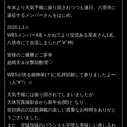
年末より天気予報に振り回されつつも連日、八塔寺に
遠征するメンバーさんをはじめ。
2020.1.1☆
WBSメンバー4名＋かねてより交流ある星友さん1名。
八塔寺にて合流しました(*ﾟ∀ﾟ艸)
皆様のご健勝とご多幸
超晴天＆出撃回数増♡
WBSが誇る御神体(？)に礼拝祈願して参りましたよ〜
（人´∀`*）☆
天気予報には振り回されてしまいましたが
天体写真撮影会から新年会(闇)と なり
笑顔満点の話題満載の楽しい貴重なお時間をありがと
うございました。
また、甘味塩味のバランスも完璧な美味しい差し入れ