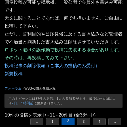
画像投稿が可能な掲示板、一般公開で会員外も書込み可能
です。
天文に関することであれば、何でも構いません。ご自由に
投稿して下さい。
ただし、営利目的や公序良俗に反する書き込みなど管理者
で不適当と判断した書き込みは削除させていただきます。
ロボット避けの誤作動で投稿に失敗する場合があります。
その時は、再投稿してみて下さい。
投稿記事の削除依頼（ご本人の投稿のみ受付）
新規投稿
フォーラム
›
WBS公開画像掲示板
このトピックには37件の返信、1人の参加者があり、最後に
whtifxj
によ
り
2日、 5時間前
に更新されました。
10件の投稿を表示中 - 11 - 20件目 (全38件中)
2
←
1
3
4
→