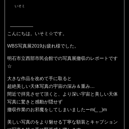
いそミ
こんにちは。いそミ☆です。
WBS写真展2019お疲れ様でした。
明石市立西部市民会館での写真展撤収のレポートです
☆
大きな作品を改めて手に取ると
超絶美しい天体写真の宇宙の深み＆重み…
間近で拝見させて頂くと、より深い宇宙と美しい天体
写真に驚きと感動が隠せず
撤収作業のお邪魔をしてしまいましたーm(_ _)m
美しい写真のをより魅せる丁寧な額装とキャプション