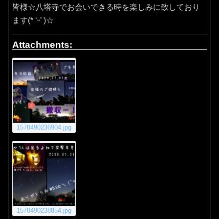
皆様☆八塔寺でお会いできる時を楽しみに致しており
ます(* ‘ᵕ’ )☆
Attachments:
1578490236904.jpg
1578490238854.jpg