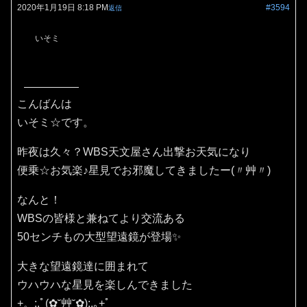
2020年1月19日 8:18 PM
#3594
返信
いそミ
こんばんは
いそミ☆です。
昨夜は久々？WBS天文屋さん出撃お天気になり
便乗☆お気楽♪星見でお邪魔してきましたー(〃艸〃)
なんと！
WBSの皆様と兼ねてより交流ある
50センチもの大型望遠鏡が登場✨
大きな望遠鏡達に囲まれて
ウハウハな星見を楽しんできました
+。:.ﾟ(✿˘艸˘✿):.｡+ﾟ