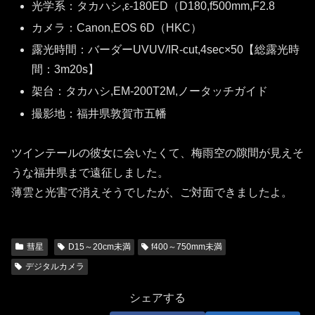
光学系：タカハシ,ε-180ED（D180,f500mm,F2.8
カメラ：Canon,EOS 6D（HKC）
露光時間：バーダーUVUV/IR-cut,4sec×50【総露光時
間：3m20s】
架台：タカハシ,EM-200T2M,ノータッチガイド
撮影地：福井県敦賀市五幡
ツインテールの彼女に会いたくて、梅雨空の隙間が見えそ
うな福井県まで遠征しました。
薄雲と光害で消えそうでしたが、ご対面できましたよ。
彗星
D15～20cm未満
f400～750mm未満
デジタルカメラ
シェアする