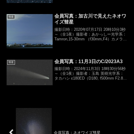
会員写真：加古川で見えたネオワ
彗星
イズ彗星
撮影日時：2020年07月17日 20時10分3秒
～（全1夜）撮影者：あかっしー光学系：
Tamron,15-30mm （f30mm,F4）カメラ：
Nikon,D800露光時間：
3sec×1,ISO1600【総露光時間：3s】架
台：カメラ三脚...
会員写真：11月3日のC/2023A3
彗星
撮影日時：2024年11月3日 18時30分56秒
～（全1夜）撮影者：玉島 英樹光学系：
タカハシ ε180ED（D180, f500mm F2.8）
カメラ：Canon EOS6D（HKC）露光時
間：バーダーUV/IR-cut, 5ec × ...
会員写真：ネオワイズ彗星