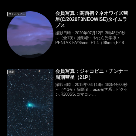
間：バーダーUV/IR-cut,120sec×...
会員写真：関西初？ネオワイズ彗
タイムラプス
星(C/2020F3NEOWISE)タイムラ
プス
撮影日時：2020年07月12日 3時48分0秒
～（全1夜）撮影者：やたら光学系：
PENTAX FA*85mm F1.4（f85mm,F2.8）
カメラ：PENTAX K-1（HKIR）露光時
間：10sec×163,ISO800,【総露光時間...
会員写真：ジャコビニ・チンナー
彗星
周期彗星（21P）
撮影日時：2018年08月18日 1時54分00秒
～（全1夜）撮影者：aizu光学系：ビクセ
ン,R200SS,コマコレ
3（D200,f800mm,F4.0）カメラ：
Canon,EOS 60Da露光時間：LPS-
D1（MFA）,180sec×...