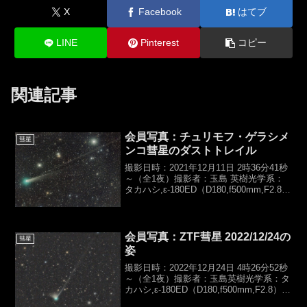
X
Facebook
はてブ
LINE
Pinterest
コピー
関連記事
会員写真：チュリモフ・ゲラシメ
彗星
ンコ彗星のダストトレイル
撮影日時：2021年12月11日 2時36分41秒
～（全1夜）撮影者：玉島 英樹光学系：
タカハシ,ε-180ED（D180,f500mm,F2.8）
カメラ：Canon,EOS6D,HKC露光時間：
バーダーUV/IR-cut,120sec×6...
会員写真：ZTF彗星 2022/12/24の
彗星
姿
撮影日時：2022年12月24日 4時26分52秒
～（全1夜）撮影者：玉島英樹光学系：タ
カハシ,ε-180ED（D180,f500mm,F2.8）カ
メラ：Canon,EOS 6D（HKC）露光時