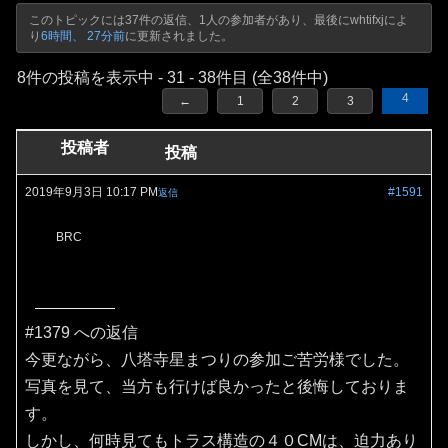
このトピックには37件の返信、1人の参加者があり、最後に
whtifxj
によ
り
6時間、 27分前
に更新されました。
8件の投稿を表示中 - 31 - 38件目 (全38件中)
4
←
1
2
3
投稿者
投稿
2019年9月3日 10:17 PM
#1591
返信
BRC
#1379 への返信
今更ながら、八塔寺星まつりの参加ご苦労様でした。
写真を見て、当方も行けば良かったと後悔しておりま
す。
しかし、何時見てもトラス構造の４０CMは、迫力あり